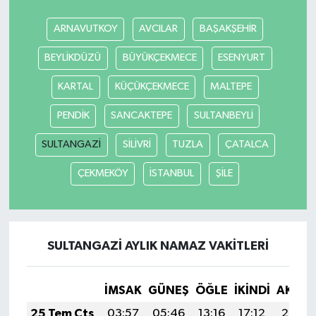
ARNAVUTKOY
AVCILAR
BAŞAKŞEHİR
BEYLİKDÜZÜ
BÜYÜKÇEKMECE
ESENYURT
KARTAL
KÜÇÜKÇEKMECE
MALTEPE
PENDİK
SANCAKTEPE
SULTANBEYLİ
SULTANGAZİ
SİLİVRİ
TUZLA
ÇATALCA
ÇEKMEKÖY
İSTANBUL
ŞİLE
SULTANGAZİ AYLIK NAMAZ VAKITLERI
İMSAK
GÜNEŞ
ÖĞLE
İKINDI
AKŞA
25 Tem Cts
03:57
05:46
13:16
17:12
20:36