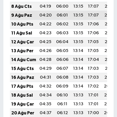
8 Ağu Cts
04:19
06:00
13:15
17:07
20:21
9 Ağu Paz
04:20
06:01
13:15
17:07
20:19
10 Ağu Pts
04:22
06:02
13:15
17:06
20:18
11 Ağu Sal
04:23
06:03
13:15
17:06
20:17
12 Ağu Çar
04:25
06:04
13:15
17:05
20:15
13 Ağu Per
04:26
06:05
13:14
17:05
20:14
14 Ağu Cum
04:28
06:06
13:14
17:04
20:13
15 Ağu Cts
04:29
06:07
13:14
17:03
20:11
16 Ağu Paz
04:31
06:08
13:14
17:03
20:10
17 Ağu Pts
04:32
06:09
13:14
17:02
20:09
18 Ağu Sal
04:34
06:10
13:13
17:01
20:07
19 Ağu Çar
04:35
06:11
13:13
17:01
20:06
20 Ağu Per
04:37
06:12
13:13
17:00
20:04