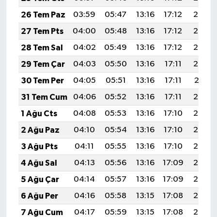
26 Tem Paz
03:59
05:47
13:16
17:12
20:35
27 Tem Pts
04:00
05:48
13:16
17:12
20:34
28 Tem Sal
04:02
05:49
13:16
17:12
20:33
29 Tem Çar
04:03
05:50
13:16
17:11
20:32
30 Tem Per
04:05
05:51
13:16
17:11
20:31
31 Tem Cum
04:06
05:52
13:16
17:11
20:30
1 Ağu Cts
04:08
05:53
13:16
17:10
20:29
2 Ağu Paz
04:10
05:54
13:16
17:10
20:28
3 Ağu Pts
04:11
05:55
13:16
17:10
20:27
4 Ağu Sal
04:13
05:56
13:16
17:09
20:25
5 Ağu Çar
04:14
05:57
13:16
17:09
20:24
6 Ağu Per
04:16
05:58
13:15
17:08
20:23
7 Ağu Cum
04:17
05:59
13:15
17:08
20:22