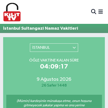
Hava Durumu
İstanbul Sultangazi Namaz Vakitleri
Trafik Durumu
Süper Lig Puan Durumu ve Fikstür
İSTANBUL
Tüm Manşetler
ÖĞLE VAKTINE KALAN SÜRE
04:09:17
Son Dakika Haberleri
9 Ağustos 2026
Haber Arşivi
26 Safer 1448
(Mümin) kardeşinle münakaşa etme, onun hoşuna
gitmeyecek şakalar yapma ve ona yerine