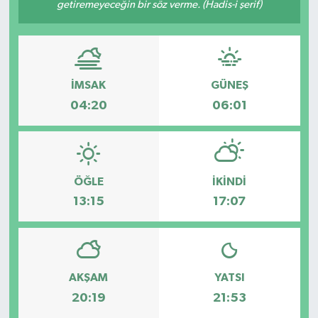
getiremeyeceğin bir söz verme. (Hadis-i şerif)
İMSAK
GÜNEŞ
04:20
06:01
ÖĞLE
İKINDI
13:15
17:07
AKŞAM
YATSI
20:19
21:53