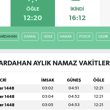
ÖĞLE
İKINDI
12:20
16:12
ARDAHAN
DAMAL
GÖLE
HANAK
POSOF
ÇILDIR
ARDAHAN AYLIK NAMAZ VAKITLER
CRİ
İMSAK
GÜNEŞ
ÖĞLE
fer 1448
03:02
04:51
12:21
fer 1448
03:04
04:52
12:21
fer 1448
03:05
04:53
12:21