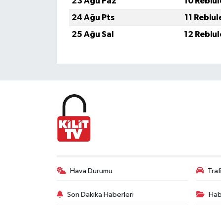
23 Ağu Paz
10 Rebiu
24 Ağu Pts
11 Rebiu
25 Ağu Sal
12 Rebiu
Hava Durumu
Tra
Son Dakika Haberleri
Hab