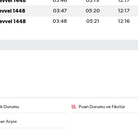
levvel 1448
03:46
05:19
12:17
levvel 1448
03:47
05:20
12:17
levvel 1448
03:48
05:21
12:16
fik Durumu
Puan Durumu ve Fikstür
er Arşivi