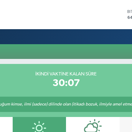
B
6
D
4
E
5
ST
64
G
6
Bİ
İKINDI VAKTINE KALAN SÜRE
13
30:07
m kimse, ilmi (sadece) dilinde olan (itikadı bozuk, ilmiyle amel etmeye