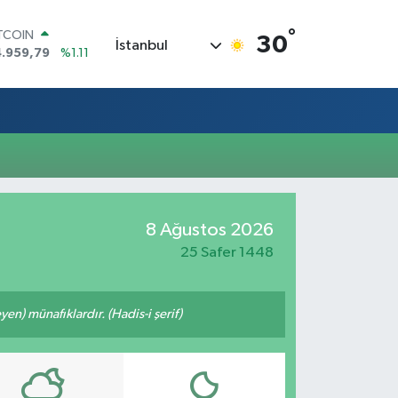
°
ITCOIN
30
İstanbul
4.959,79
%1.11
OLAR
7,7436
%0.18
URO
5,2510
%0.32
ERLİN
,4811
%0.38
RAM ALTIN
660.55
%0.03
ST100
8 Ağustos 2026
.779
%-14
25 Safer 1448
n) münafıklardır. (Hadis-i şerif)