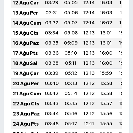
12 Ağu Çar
03:29
05:05
12:14
16:03
19:13
13 Ağu Per
03:31
05:06
12:14
16:03
19:11
14 Ağu Cum
03:32
05:07
12:14
16:02
19:10
15 Ağu Cts
03:34
05:08
12:13
16:01
19:09
16 Ağu Paz
03:35
05:09
12:13
16:01
19:07
17 Ağu Pts
03:36
05:10
12:13
16:00
19:06
18 Ağu Sal
03:38
05:11
12:13
16:00
19:05
19 Ağu Çar
03:39
05:12
12:13
15:59
19:03
20 Ağu Per
03:40
05:13
12:12
15:58
19:02
21 Ağu Cum
03:42
05:14
12:12
15:58
19:00
22 Ağu Cts
03:43
05:15
12:12
15:57
18:59
23 Ağu Paz
03:44
05:16
12:12
15:56
18:57
24 Ağu Pts
03:46
05:17
12:11
15:55
18:56