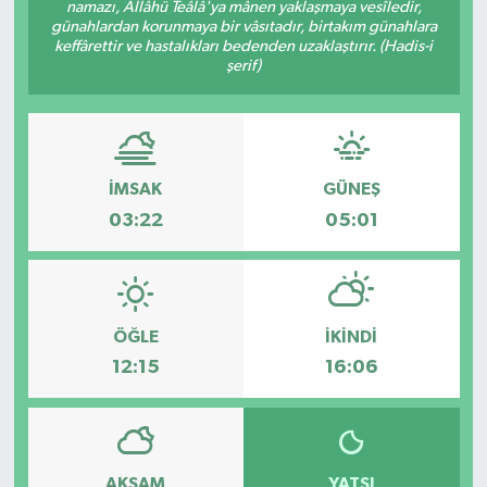
namazı, Allâhü Teâlâ'ya mânen yaklaşmaya vesîledir,
günahlardan korunmaya bir vâsıtadır, birtakım günahlara
keffârettir ve hastalıkları bedenden uzaklaştırır. (Hadis-i
şerif)
İMSAK
GÜNEŞ
03:22
05:01
ÖĞLE
İKINDI
12:15
16:06
AKŞAM
YATSI