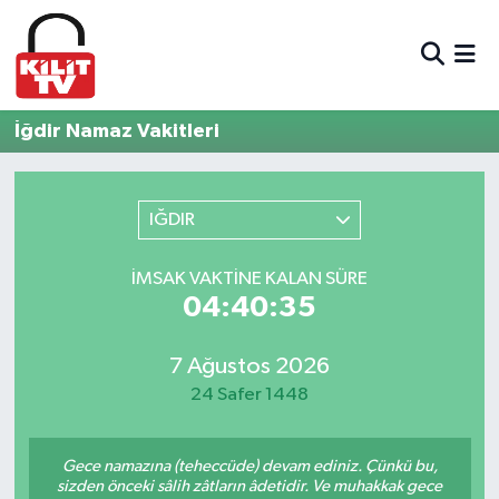
Hava Durumu
İğdir Namaz Vakitleri
Trafik Durumu
Süper Lig Puan Durumu ve Fikstür
IĞDIR
Tüm Manşetler
İMSAK VAKTINE KALAN SÜRE
04:40:35
Son Dakika Haberleri
7 Ağustos 2026
Haber Arşivi
24 Safer 1448
Gece namazına (teheccüde) devam ediniz. Çünkü bu,
sizden önceki sâlih zâtların âdetidir. Ve muhakkak gece