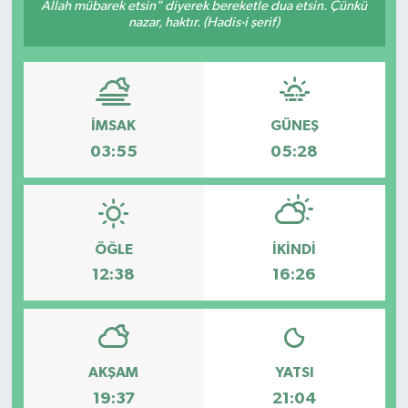
Allah mübarek etsin" diyerek bereketle dua etsin. Çünkü
nazar, haktır. (Hadis-i şerif)
İMSAK
GÜNEŞ
03:55
05:28
ÖĞLE
İKINDI
12:38
16:26
AKŞAM
YATSI
19:37
21:04