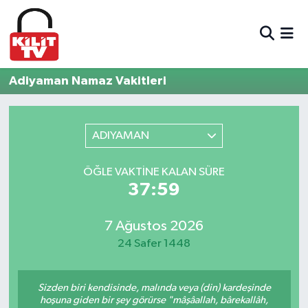
Hava Durumu
Adiyaman Namaz Vakitleri
Trafik Durumu
Süper Lig Puan Durumu ve Fikstür
ADIYAMAN
Tüm Manşetler
ÖĞLE VAKTINE KALAN SÜRE
37:59
Son Dakika Haberleri
7 Ağustos 2026
Haber Arşivi
24 Safer 1448
Sizden biri kendisinde, malında veya (din) kardeşinde
hoşuna giden bir şey görürse "mâşâallah, bârekallâh,