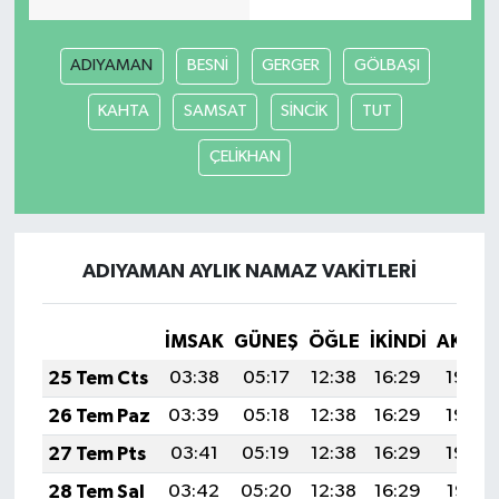
ADIYAMAN
BESNİ
GERGER
GÖLBAŞI
KAHTA
SAMSAT
SİNCİK
TUT
ÇELİKHAN
ADIYAMAN AYLIK NAMAZ VAKITLERI
İMSAK
GÜNEŞ
ÖĞLE
İKINDI
AKŞA
25 Tem Cts
03:38
05:17
12:38
16:29
19:50
26 Tem Paz
03:39
05:18
12:38
16:29
19:49
27 Tem Pts
03:41
05:19
12:38
16:29
19:48
28 Tem Sal
03:42
05:20
12:38
16:29
19:47