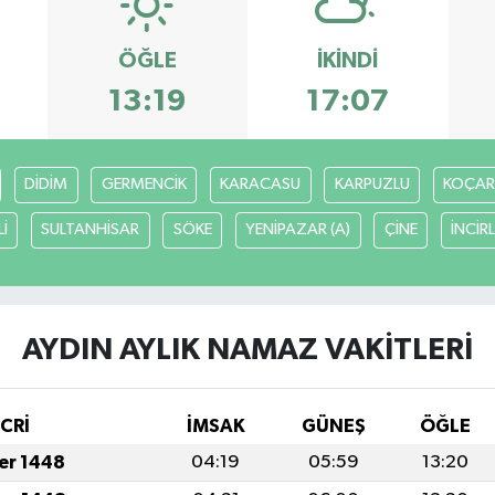
ÖĞLE
İKINDI
13:19
17:07
DİDİM
GERMENCİK
KARACASU
KARPUZLU
KOÇAR
İ
SULTANHİSAR
SÖKE
YENİPAZAR (A)
ÇİNE
İNCİR
AYDIN AYLIK NAMAZ VAKITLERI
İCRİ
İMSAK
GÜNEŞ
ÖĞLE
fer 1448
04:19
05:59
13:20