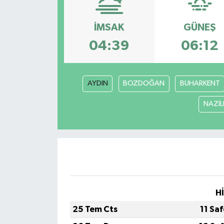
İMSAK
GÜNEŞ
04:39
06:12
AYDIN
BOZDOĞAN
BUHARKENT
NAZİLL
H
25 Tem Cts
11 Sa