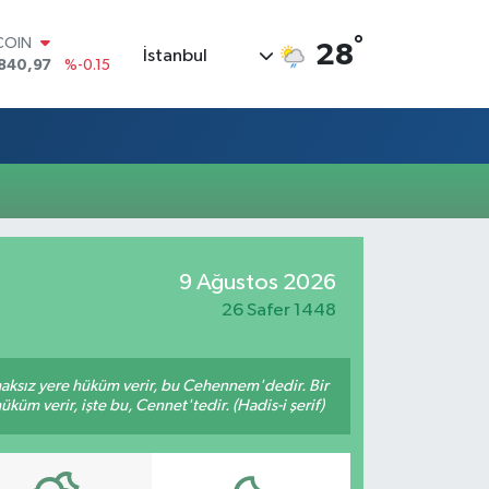
°
COIN
28
İstanbul
840,97
%-0.15
LAR
7436
%0.18
RO
2510
%0.32
RLİN
4811
%0.38
M ALTIN
60.55
%0
T100
9 Ağustos 2026
779
%-14
26 Safer 1448
 haksız yere hüküm verir, bu Cehennem'dedir. Bir
küm verir, işte bu, Cennet'tedir. (Hadis-i şerif)