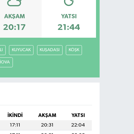
AKŞAM
YATSI
20:17
21:44
LI
KUYUCAK
KUŞADASI
KÖŞK
LİOVA
İKINDI
AKŞAM
YATSI
17:11
20:31
22:04