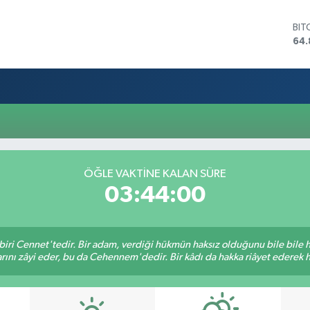
BIT
64.
DO
47,
EU
55,
STE
64,
GRA
66
BİS
ÖĞLE VAKTINE KALAN SÜRE
13.
03:44:00
biri Cennet'tedir. Bir adam, verdiği hükmün haksız olduğunu bile bile
rını zâyi eder, bu da Cehennem'dedir. Bir kâdı da hakka riâyet ederek hü