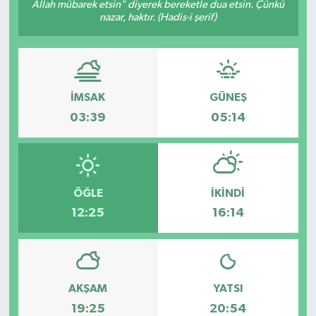
Allah mübarek etsin" diyerek bereketle dua etsin. Çünkü
nazar, haktır. (Hadis-i şerif)
İMSAK
GÜNEŞ
03:39
05:14
ÖĞLE
İKINDI
12:25
16:14
AKŞAM
YATSI
19:25
20:54