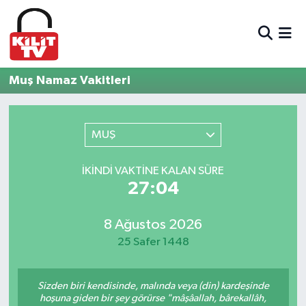
Hava Durumu
Muş Namaz Vakitleri
Trafik Durumu
Süper Lig Puan Durumu ve Fikstür
MUŞ
Tüm Manşetler
İKINDI VAKTINE KALAN SÜRE
27:04
Son Dakika Haberleri
8 Ağustos 2026
Haber Arşivi
25 Safer 1448
Sizden biri kendisinde, malında veya (din) kardeşinde
hoşuna giden bir şey görürse "mâşâallah, bârekallâh,