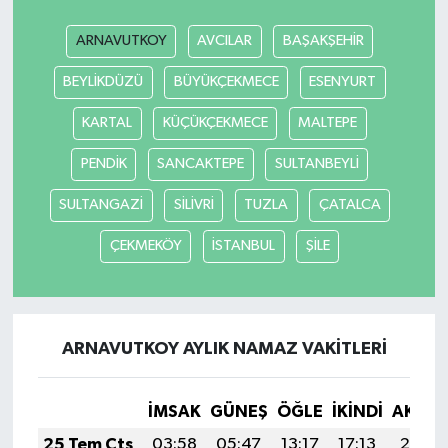
ARNAVUTKOY
AVCILAR
BAŞAKŞEHİR
BEYLİKDÜZÜ
BÜYÜKÇEKMECE
ESENYURT
KARTAL
KÜÇÜKÇEKMECE
MALTEPE
PENDİK
SANCAKTEPE
SULTANBEYLİ
SULTANGAZİ
SİLİVRİ
TUZLA
ÇATALCA
ÇEKMEKÖY
İSTANBUL
ŞİLE
ARNAVUTKOY AYLIK NAMAZ VAKITLERI
İMSAK
GÜNEŞ
ÖĞLE
İKINDI
AKŞA
25 Tem Cts
03:58
05:47
13:17
17:13
20:37