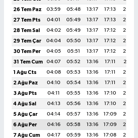
26 Tem Paz
03:59
05:48
13:17
17:13
20:36
27 Tem Pts
04:01
05:49
13:17
17:13
20:35
28 Tem Sal
04:02
05:49
13:17
17:12
20:34
29 Tem Çar
04:04
05:50
13:17
17:12
20:33
30 Tem Per
04:05
05:51
13:17
17:12
20:32
31 Tem Cum
04:07
05:52
13:16
17:11
20:31
1 Ağu Cts
04:08
05:53
13:16
17:11
20:30
2 Ağu Paz
04:10
05:54
13:16
17:11
20:29
3 Ağu Pts
04:11
05:55
13:16
17:10
20:27
4 Ağu Sal
04:13
05:56
13:16
17:10
20:26
5 Ağu Çar
04:14
05:57
13:16
17:09
20:25
6 Ağu Per
04:16
05:58
13:16
17:09
20:24
7 Ağu Cum
04:17
05:59
13:16
17:08
20:23