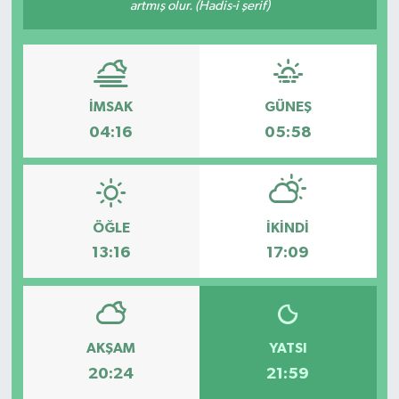
artmış olur. (Hadis-i şerif)
İMSAK
GÜNEŞ
04:16
05:58
ÖĞLE
İKINDI
13:16
17:09
AKŞAM
YATSI
20:24
21:59