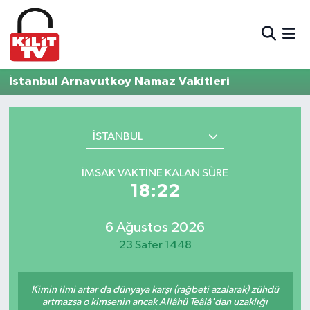
Hava Durumu
İstanbul Arnavutkoy Namaz Vakitleri
Trafik Durumu
Süper Lig Puan Durumu ve Fikstür
İSTANBUL
Tüm Manşetler
İMSAK VAKTINE KALAN SÜRE
18:22
Son Dakika Haberleri
6 Ağustos 2026
Haber Arşivi
23 Safer 1448
Kimin ilmi artar da dünyaya karşı (rağbeti azalarak) zühdü
artmazsa o kimsenin ancak Allâhü Teâlâ'dan uzaklığı