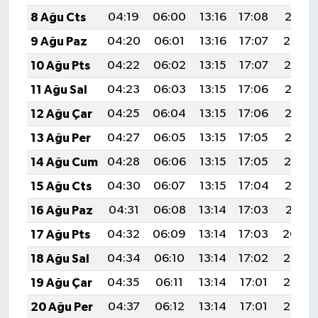
8 Ağu Cts
04:19
06:00
13:16
17:08
20:21
9 Ağu Paz
04:20
06:01
13:16
17:07
20:20
10 Ağu Pts
04:22
06:02
13:15
17:07
20:19
11 Ağu Sal
04:23
06:03
13:15
17:06
20:18
12 Ağu Çar
04:25
06:04
13:15
17:06
20:16
13 Ağu Per
04:27
06:05
13:15
17:05
20:15
14 Ağu Cum
04:28
06:06
13:15
17:05
20:14
15 Ağu Cts
04:30
06:07
13:15
17:04
20:12
16 Ağu Paz
04:31
06:08
13:14
17:03
20:11
17 Ağu Pts
04:32
06:09
13:14
17:03
20:09
18 Ağu Sal
04:34
06:10
13:14
17:02
20:08
19 Ağu Çar
04:35
06:11
13:14
17:01
20:06
20 Ağu Per
04:37
06:12
13:14
17:01
20:05