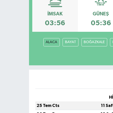
İMSAK
GÜNEŞ
03:56
05:36
ALACA
BAYAT
BOĞAZKALE
H
25 Tem Cts
11 Sa