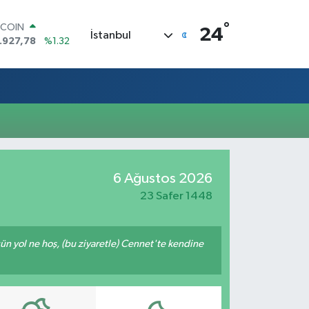
°
TCOIN
24
İstanbul
.927,78
%1.32
OLAR
,5894
%0.08
URO
,0398
%-0.02
ERLİN
,1581
%0.16
AM ALTIN
27.85
%0.54
ST100
6 Ağustos 2026
.703
%11
23 Safer 1448
ğün yol ne hoş, (bu ziyaretle) Cennet'te kendine