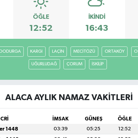
ÖĞLE
İKINDI
12:52
16:43
DODURGA
KARGI
LAÇİN
MECİTÖZÜ
ORTAKÖY
O
UĞURLUDAĞ
ÇORUM
İSKİLİP
ALACA AYLIK NAMAZ VAKITLERI
İCRİ
İMSAK
GÜNEŞ
ÖĞLE
fer 1448
03:39
05:25
12:52