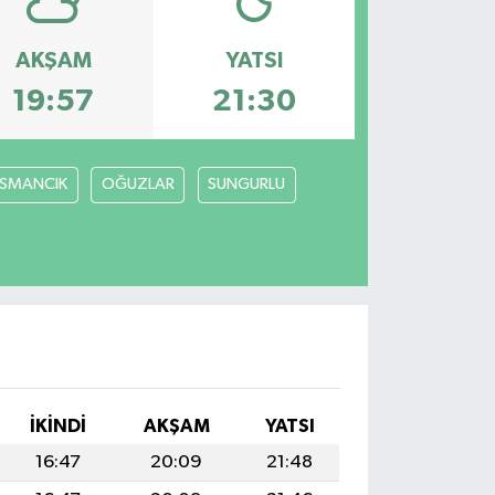
AKŞAM
YATSI
19:57
21:30
SMANCIK
OĞUZLAR
SUNGURLU
İKINDI
AKŞAM
YATSI
16:47
20:09
21:48