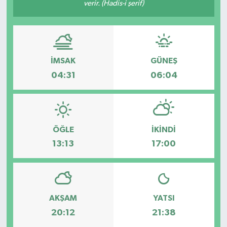
verir. (Hadis-i şerif)
İMSAK
GÜNEŞ
04:31
06:04
ÖĞLE
İKINDI
13:13
17:00
AKŞAM
YATSI
20:12
21:38