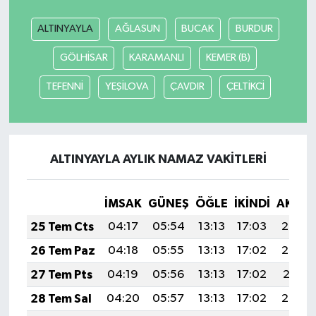
ALTINYAYLA
AĞLASUN
BUCAK
BURDUR
GÖLHİSAR
KARAMANLI
KEMER (B)
TEFENNİ
YEŞİLOVA
ÇAVDIR
ÇELTİKCİ
ALTINYAYLA AYLIK NAMAZ VAKITLERI
İMSAK
GÜNEŞ
ÖĞLE
İKINDI
AKŞA
25 Tem Cts
04:17
05:54
13:13
17:03
20:23
26 Tem Paz
04:18
05:55
13:13
17:02
20:22
27 Tem Pts
04:19
05:56
13:13
17:02
20:21
28 Tem Sal
04:20
05:57
13:13
17:02
20:20