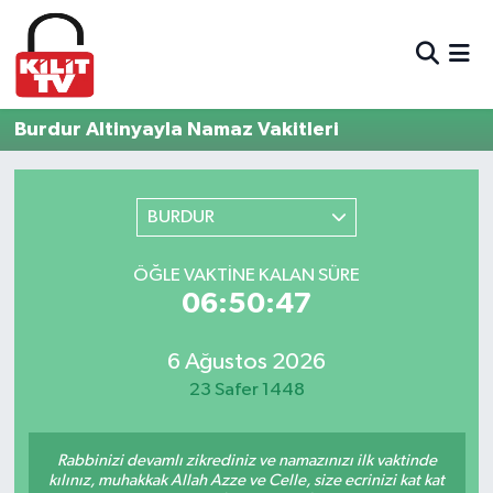
Hava Durumu
Burdur Altinyayla Namaz Vakitleri
Trafik Durumu
Süper Lig Puan Durumu ve Fikstür
BURDUR
Tüm Manşetler
ÖĞLE VAKTINE KALAN SÜRE
06:50:47
Son Dakika Haberleri
6 Ağustos 2026
Haber Arşivi
23 Safer 1448
Rabbinizi devamlı zikrediniz ve namazınızı ilk vaktinde
kılınız, muhakkak Allah Azze ve Celle, size ecrinizi kat kat