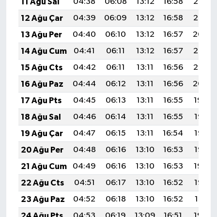
11 Ağu Sal
04:38
06:08
13:12
16:58
20:06
12 Ağu Çar
04:39
06:09
13:12
16:58
20:05
13 Ağu Per
04:40
06:10
13:12
16:57
20:04
14 Ağu Cum
04:41
06:11
13:12
16:57
20:03
15 Ağu Cts
04:42
06:11
13:11
16:56
20:02
16 Ağu Paz
04:44
06:12
13:11
16:56
20:00
17 Ağu Pts
04:45
06:13
13:11
16:55
19:59
18 Ağu Sal
04:46
06:14
13:11
16:55
19:58
19 Ağu Çar
04:47
06:15
13:11
16:54
19:56
20 Ağu Per
04:48
06:16
13:10
16:53
19:55
21 Ağu Cum
04:49
06:16
13:10
16:53
19:54
22 Ağu Cts
04:51
06:17
13:10
16:52
19:53
23 Ağu Paz
04:52
06:18
13:10
16:52
19:51
24 Ağu Pts
04:53
06:19
13:09
16:51
19:50