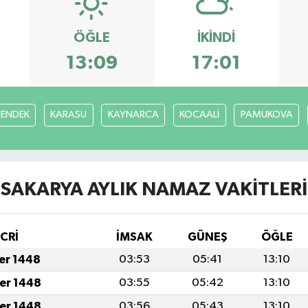
ÖĞLE
İKINDI
13:09
17:01
ENDEK
KARASU
KAYNARCA
KOCAALİ
PAMUKOVA
SAKARYA AYLIK NAMAZ VAKITLERI
İCRİ
İMSAK
GÜNEŞ
ÖĞLE
fer 1448
03:53
05:41
13:10
fer 1448
03:55
05:42
13:10
fer 1448
03:56
05:43
13:10