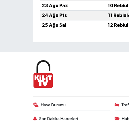
23 Ağu Paz
10 Rebiu
24 Ağu Pts
11 Rebiu
25 Ağu Sal
12 Rebiu
Hava Durumu
Tra
Son Dakika Haberleri
Hab