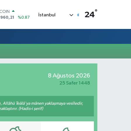
°
TCOIN
24
İstanbul
.960,21
%0.87
LAR
,7436
%0.18
RO
,2510
%0.32
ERLİN
,4811
%0.38
AM ALTIN
60.55
%0.03
ST100
8 Ağustos 2026
.779
%-14
25 Safer 1448
 Allâhü Teâlâ'ya mânen yaklaşmaya vesîledir,
laştırır. (Hadis-i şerif)