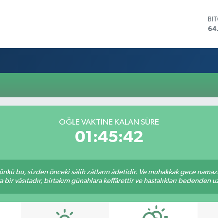
BI
64
DO
47
EU
55
ST
64
GR
66
Bİ
ÖĞLE VAKTINE KALAN SÜRE
13
01:45:42
kü bu, sizden önceki sâlih zâtların âdetidir. Ve muhakkak gece namazı,
r vâsıtadır, birtakım günahlara keffârettir ve hastalıkları bedenden uzak