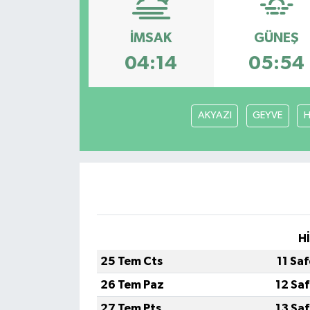
İMSAK
GÜNEŞ
04:14
05:54
AKYAZI
GEYVE
H
H
25 Tem Cts
11 Sa
26 Tem Paz
12 Sa
27 Tem Pts
13 Sa