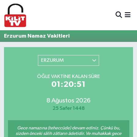
Hava Durumu
Erzurum Namaz Vakitleri
Trafik Durumu
Süper Lig Puan Durumu ve Fikstür
ERZURUM
Tüm Manşetler
ÖĞLE VAKTINE KALAN SÜRE
01:20:51
Son Dakika Haberleri
8 Ağustos 2026
Haber Arşivi
25 Safer 1448
Gece namazına (teheccüde) devam ediniz. Çünkü bu,
sizden önceki sâlih zâtların âdetidir. Ve muhakkak gece