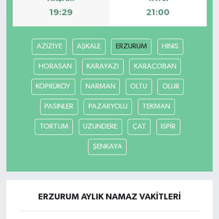
19:29
21:00
AZİZİYE
AŞKALE
ERZURUM
HINIS
HORASAN
KARAYAZI
KARAÇOBAN
KÖPRÜKÖY
NARMAN
OLTU
OLUR
PASİNLER
PAZARYOLU
TEKMAN
TORTUM
UZUNDERE
ÇAT
İSPİR
ŞENKAYA
ERZURUM AYLIK NAMAZ VAKITLERI