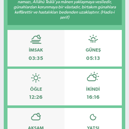
namazı, Allâhü Teâlâ'ya mânen yaklaşmaya vesîledir,
günahlardan korunmaya bir vâsıtadır, birtakım günahlara
keffârettir ve hastalıkları bedenden uzaklaştırır. (Hadis-i
şerif)
İMSAK
GÜNEŞ
03:35
05:13
ÖĞLE
İKINDI
12:26
16:16
AKŞAM
YATSI