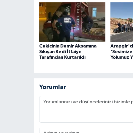
Çekicinin Demir Aksamına
Arapgir'd
Sıkışan Kedi İtfaiye
'Sesimize 
Tarafından Kurtarıldı
Yolumuz Ya
Yorumlar