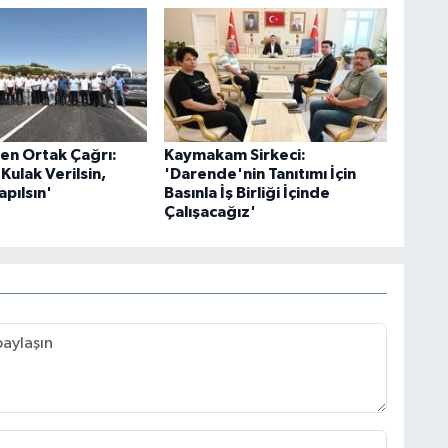
en Ortak Çağrı:
Kaymakam Sirkeci:
Kulak Verilsin,
'Darende'nin Tanıtımı İçin
pılsın'
Basınla İş Birliği İçinde
Çalışacağız'