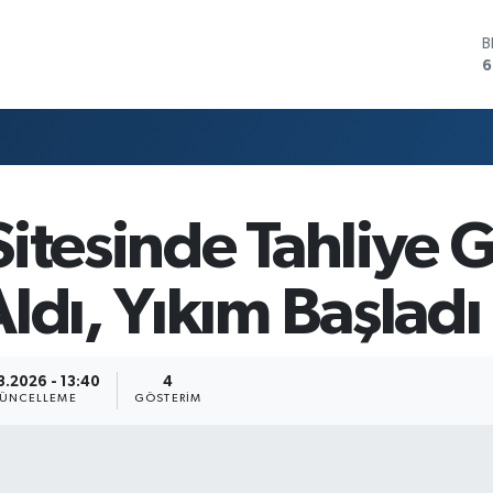
B
6
D
4
E
5
S
6
G
itesinde Tahliye G
6
B
1
ldı, Yıkım Başladı
3.2026 - 13:40
4
ÜNCELLEME
GÖSTERIM