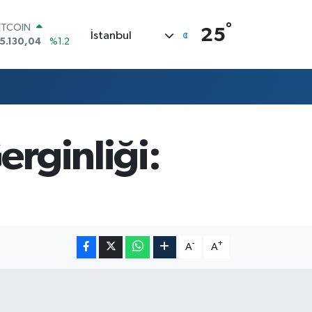
°
ITCOIN
25
İstanbul
5.130,04
%1.2
OLAR
7,7436
%0.18
URO
5,2510
%0.32
TERLİN
4,4811
%0.38
RAM ALTIN
erginliği:
648.99
%2.59
İST100
3.773
%-19
-
+
A
A