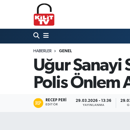
Hava Durumu
Trafik Durumu
HABERLER
GENEL
Süper Lig Puan Durumu ve Fikstür
Uğur Sanayi S
Tüm Manşetler
Polis Önlem A
Son Dakika Haberleri
Haber Arşivi
RECEP PERI
29.03.2026 - 13:36
29.0
EDITÖR
YAYINLANMA
G