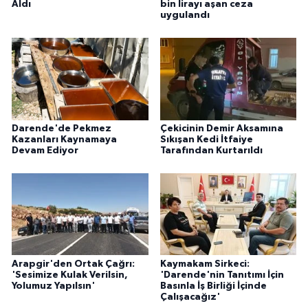
Aldı
bin lirayı aşan ceza
uygulandı
Darende'de Pekmez
Çekicinin Demir Aksamına
Kazanları Kaynamaya
Sıkışan Kedi İtfaiye
Devam Ediyor
Tarafından Kurtarıldı
Arapgir'den Ortak Çağrı:
Kaymakam Sirkeci:
'Sesimize Kulak Verilsin,
'Darende'nin Tanıtımı İçin
Yolumuz Yapılsın'
Basınla İş Birliği İçinde
Çalışacağız'