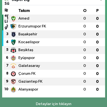
#
Takım
O
P
1
Amed
0
0
2
Erzurumspor FK
0
0
3
Başakşehir
0
0
4
Kocaelispor
0
0
5
Beşiktaş
0
0
6
Eyüpspor
0
0
7
Galatasaray
0
0
8
Çorum FK
0
0
9
Gaziantep FK
0
0
10
Alanyaspor
0
0
Detaylar için tıklayın