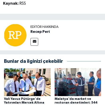
Kaynak:
RSS
EDITÖR HAKKINDA
Recep Peri
Bunlar da ilginizi çekebilir
Vali Yavuz Pütürge'de
Malatya'da market ve
Yatırımları Mercek Altına
restoran denetimleri: 544