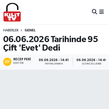
Hava Durumu
Trafik Durumu
HABERLER
GENEL
06.06.2026 Tarihinde 95
Süper Lig Puan Durumu ve Fikstür
Çift 'Evet' Dedi
Tüm Manşetler
RECEP PERI
06.06.2026 - 14:41
06.06.2026 - 14:46
EDITÖR
YAYINLANMA
GÜNCELLEME
Son Dakika Haberleri
Haber Arşivi