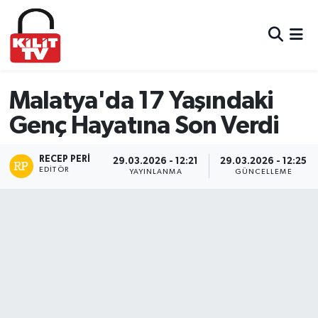
Hava Durumu
Trafik Durumu
Malatya'da 17 Yaşındaki
Genç Hayatına Son Verdi
Süper Lig Puan Durumu ve Fikstür
RECEP PERI
Tüm Manşetler
29.03.2026 - 12:21
29.03.2026 - 12:25
EDITÖR
YAYINLANMA
GÜNCELLEME
Son Dakika Haberleri
Haber Arşivi