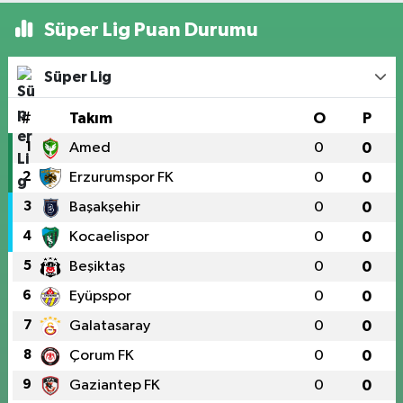
Süper Lig Puan Durumu
Süper Lig
#
Takım
O
P
1
Amed
0
0
2
Erzurumspor FK
0
0
3
Başakşehir
0
0
4
Kocaelispor
0
0
5
Beşiktaş
0
0
6
Eyüpspor
0
0
7
Galatasaray
0
0
8
Çorum FK
0
0
9
Gaziantep FK
0
0