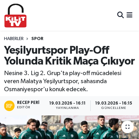
Hava Durumu
Trafik Durumu
HABERLER
SPOR
Yeşilyurtspor Play-Off
Süper Lig Puan Durumu ve Fikstür
Yolunda Kritik Maça Çıkıyor
Tüm Manşetler
Nesine 3. Lig 2. Grup'ta play-off mücadelesi
veren Malatya Yeşilyurtspor, sahasında
Son Dakika Haberleri
Osmaniyespor'u konuk edecek.
Haber Arşivi
RECEP PERI
19.03.2026 - 16:11
19.03.2026 - 16:15
EDITÖR
YAYINLANMA
GÜNCELLEME