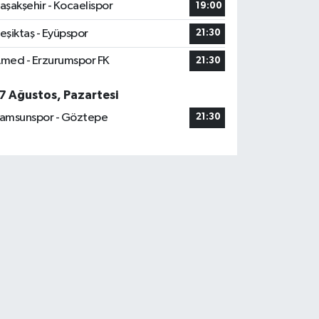
aşakşehir - Kocaelispor
19:00
eşiktaş - Eyüpspor
21:30
med - Erzurumspor FK
21:30
7 Ağustos, Pazartesi
amsunspor - Göztepe
21:30