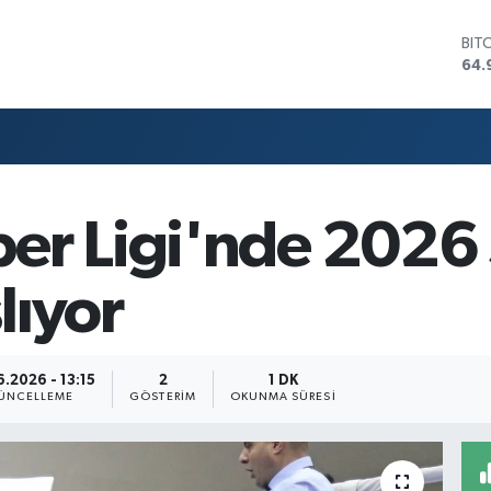
BIT
64.
DO
47,
EU
55,
STE
64,
GRA
er Ligi'nde 2026
666
BİS
13.
lıyor
.2026 - 13:15
2
1 DK
ÜNCELLEME
GÖSTERIM
OKUNMA SÜRESI