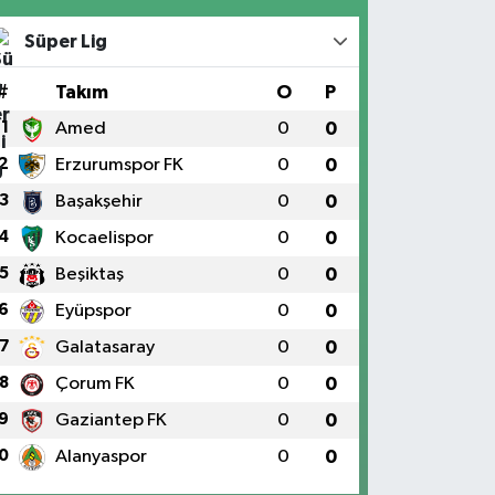
Süper Lig
#
Takım
O
P
1
Amed
0
0
2
Erzurumspor FK
0
0
3
Başakşehir
0
0
4
Kocaelispor
0
0
5
Beşiktaş
0
0
6
Eyüpspor
0
0
7
Galatasaray
0
0
8
Çorum FK
0
0
9
Gaziantep FK
0
0
0
Alanyaspor
0
0