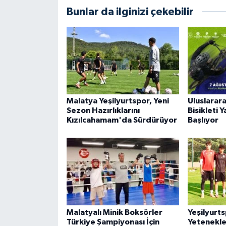
Bunlar da ilginizi çekebilir
Malatya Yeşilyurtspor, Yeni
Uluslarar
Sezon Hazırlıklarını
Bisikleti 
Kızılcahamam'da Sürdürüyor
Başlıyor
Malatyalı Minik Boksörler
Yeşilyurt
Türkiye Şampiyonası İçin
Yetenekle