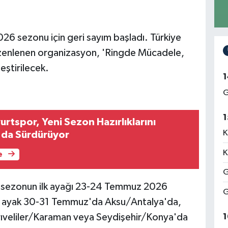
26 sezonu için geri sayım başladı. Türkiye
zenlenen organizasyon, 'Ringde Mücadele,
eştirilecek.
1
G
1
urtspor, Yeni Sezon Hazırlıklarını
K
'da Sürdürüyor
K
e
G
e sezonun ilk ayağı 23-24 Temmuz 2026
G
nci ayak 30-31 Temmuz'da Aksu/Antalya'da,
rıveliler/Karaman veya Seydişehir/Konya'da
1