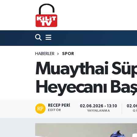
Hava Durumu
Trafik Durumu
HABERLER
SPOR
Süper Lig Puan Durumu ve Fikstür
Muaythai Süp
Tüm Manşetler
Heyecanı Baş
Son Dakika Haberleri
Haber Arşivi
RECEP PERI
02.06.2026 - 13:10
02.06
EDITÖR
YAYINLANMA
G