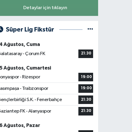
Detaylar için tıklayın
Süper Lig Fikstür
4 Ağustos, Cuma
alatasaray - Çorum FK
21:30
5 Ağustos, Cumartesi
onyaspor - Rizespor
19:00
asımpaşa - Trabzonspor
19:00
ençlerbirliği S.K. - Fenerbahçe
21:30
aziantep FK - Alanyaspor
21:30
6 Ağustos, Pazar