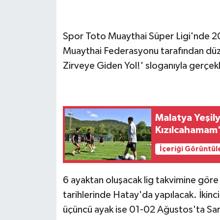
Spor Toto Muaythai Süper Ligi'nde 20
Muaythai Federasyonu tarafından dü
Zirveye Giden Yol!' sloganıyla gerçekl
Malatya Yeşily
Kızılcahamam
İçeriği Görüntül
6 ayaktan oluşacak lig takvimine gör
tarihlerinde Hatay'da yapılacak. İki
üçüncü ayak ise 01-02 Ağustos'ta Sa