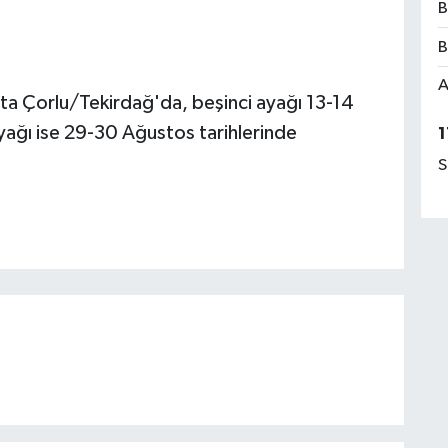
B
B
A
a Çorlu/Tekirdağ'da, beşinci ayağı 13-14
yağı ise 29-30 Ağustos tarihlerinde
1
.
S