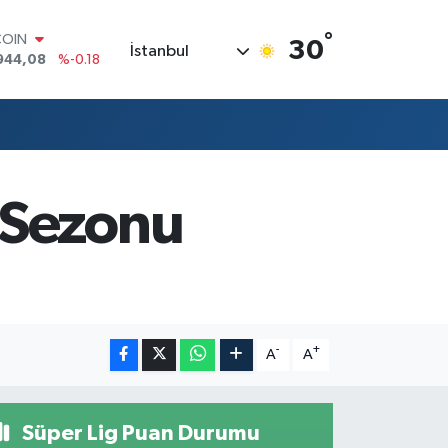
°
COIN
30
İstanbul
944,08
%-0.18
LAR
7436
%0.18
RO
2510
%0.32
RLİN
4811
%0.38
M ALTIN
 Sezonu
0.55
%0.03
T100
779
%-14
-
+
A
A
Süper Lig Puan Durumu