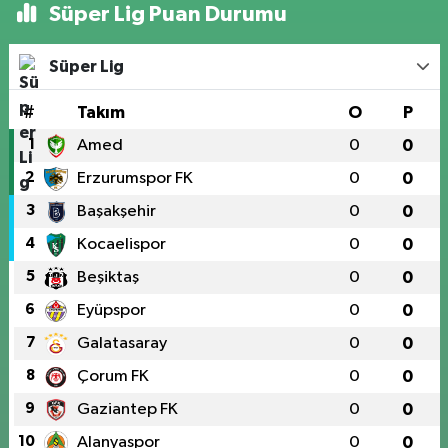
Süper Lig Puan Durumu
Süper Lig
#
Takım
O
P
1
Amed
0
0
2
Erzurumspor FK
0
0
3
Başakşehir
0
0
4
Kocaelispor
0
0
5
Beşiktaş
0
0
6
Eyüpspor
0
0
7
Galatasaray
0
0
8
Çorum FK
0
0
9
Gaziantep FK
0
0
10
Alanyaspor
0
0