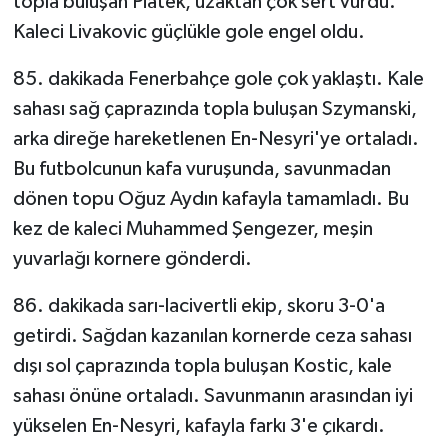
topla buluşan Piatek, uzaktan çok sert vurdu.
Kaleci Livakovic güçlükle gole engel oldu.
85. dakikada Fenerbahçe gole çok yaklaştı. Kale
sahası sağ çaprazında topla buluşan Szymanski,
arka direğe hareketlenen En-Nesyri'ye ortaladı.
Bu futbolcunun kafa vuruşunda, savunmadan
dönen topu Oğuz Aydın kafayla tamamladı. Bu
kez de kaleci Muhammed Şengezer, meşin
yuvarlağı kornere gönderdi.
86. dakikada sarı-lacivertli ekip, skoru 3-0'a
getirdi. Sağdan kazanılan kornerde ceza sahası
dışı sol çaprazında topla buluşan Kostic, kale
sahası önüne ortaladı. Savunmanın arasından iyi
yükselen En-Nesyri, kafayla farkı 3'e çıkardı.