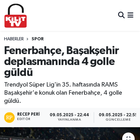
Hava Durumu
Trafik Durumu
HABERLER
SPOR
Fenerbahçe, Başakşehir
Süper Lig Puan Durumu ve Fikstür
deplasmanında 4 golle
güldü
Tüm Manşetler
Trendyol Süper Lig'in 35. haftasında RAMS
Son Dakika Haberleri
Başakşehir'e konuk olan Fenerbahçe, 4 golle
güldü.
Haber Arşivi
RECEP PERI
09.05.2025 - 22:44
09.05.2025 - 22:55
EDITÖR
YAYINLANMA
GÜNCELLEME