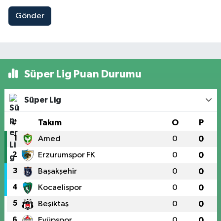
Gönder
Süper Lig Puan Durumu
Süper Lig
#
Takım
O
P
1
Amed
0
0
2
Erzurumspor FK
0
0
3
Başakşehir
0
0
4
Kocaelispor
0
0
5
Beşiktaş
0
0
6
Eyüpspor
0
0