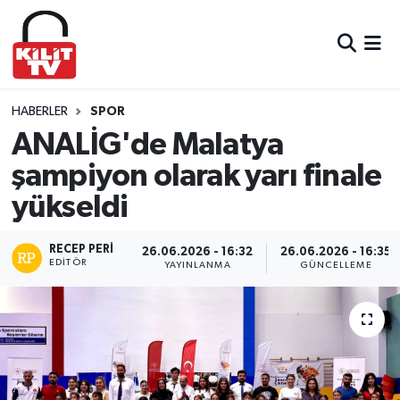
Hava Durumu
Trafik Durumu
HABERLER
SPOR
ANALİG'de Malatya
Süper Lig Puan Durumu ve Fikstür
şampiyon olarak yarı finale
yükseldi
Tüm Manşetler
Son Dakika Haberleri
RECEP PERI
26.06.2026 - 16:32
26.06.2026 - 16:35
EDITÖR
YAYINLANMA
GÜNCELLEME
Haber Arşivi