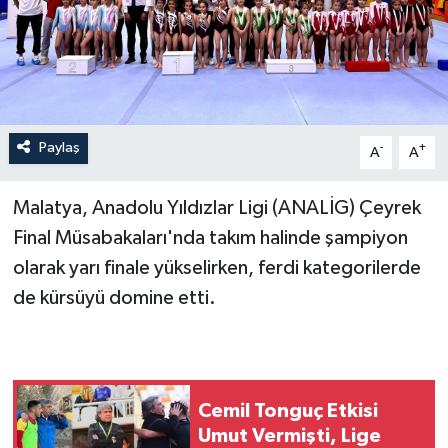
Paylaş
-
+
A
A
Malatya, Anadolu Yıldızlar Ligi (ANALİG) Çeyrek
Final Müsabakaları'nda takım halinde şampiyon
olarak yarı finale yükselirken, ferdi kategorilerde
de kürsüyü domine etti.
Cemil Tonguç Etkisi
Umut Vermişti, Lige