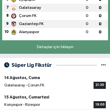
7
Galatasaray
0
0
8
Çorum FK
0
0
9
Gaziantep FK
0
0
10
Alanyaspor
0
0
Detaylar için tıklayın
Süper Lig Fikstür
14 Ağustos, Cuma
Galatasaray - Çorum FK
21:30
15 Ağustos, Cumartesi
Konyaspor - Rizespor
19:00