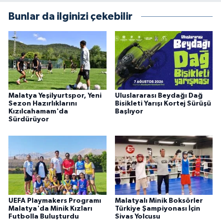
Bunlar da ilginizi çekebilir
Malatya Yeşilyurtspor, Yeni
Uluslararası Beydağı Dağ
Sezon Hazırlıklarını
Bisikleti Yarışı Kortej Sürüşü
Kızılcahamam'da
Başlıyor
Sürdürüyor
UEFA Playmakers Programı
Malatyalı Minik Boksörler
Malatya'da Minik Kızları
Türkiye Şampiyonası İçin
Futbolla Buluşturdu
Sivas Yolcusu