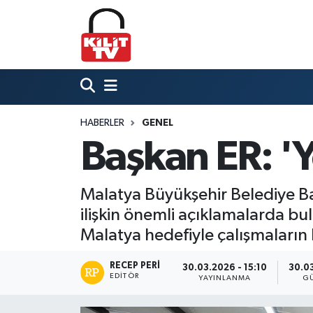
Hava Durumu
Trafik Durumu
HABERLER
GENEL
Süper Lig Puan Durumu ve Fikstür
Başkan ER: 'Y
Tüm Manşetler
Malatya Büyükşehir Belediye Baş
Son Dakika Haberleri
ilişkin önemli açıklamalarda bul
Haber Arşivi
Malatya hedefiyle çalışmaların
RECEP PERI
30.03.2026 - 15:10
30.03
EDITÖR
YAYINLANMA
G