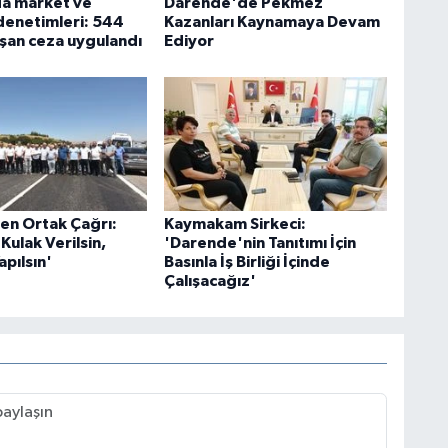
a market ve
Darende'de Pekmez
denetimleri: 544
Kazanları Kaynamaya Devam
 aşan ceza uygulandı
Ediyor
en Ortak Çağrı:
Kaymakam Sirkeci:
Kulak Verilsin,
'Darende'nin Tanıtımı İçin
pılsın'
Basınla İş Birliği İçinde
Çalışacağız'