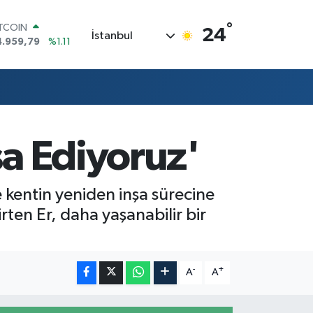
°
ITCOIN
24
İstanbul
4.959,79
%1.11
OLAR
7,7436
%0.18
URO
5,2510
%0.32
TERLİN
4,4811
%0.38
RAM ALTIN
şa Ediyoruz'
660.55
%0.03
İST100
3.779
%-14
 kentin yeniden inşa sürecine
rten Er, daha yaşanabilir bir
-
+
A
A