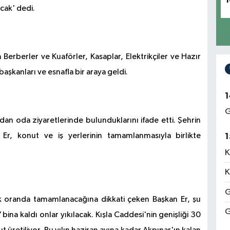
1
cak' dedi.
Berberler ve Kuaförler, Kasaplar, Elektrikçiler ve Hazır
başkanları ve esnafla bir araya geldi.
1
G
an oda ziyaretlerinde bulunduklarını ifade etti. Şehrin
 Er, konut ve iş yerlerinin tamamlanmasıyla birlikte
1
K
K
G
ük oranda tamamlanacağına dikkati çeken Başkan Er, şu
G
7 bina kaldı onlar yıkılacak. Kışla Caddesi'nin genişliği 30