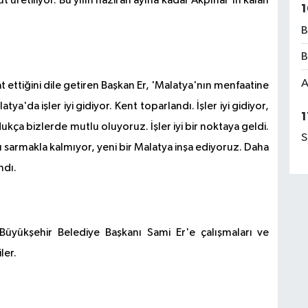
t üretiliyor. Bu yılın haziran ayına kadar Akpınar'ın kalan
1
B
B
A
t ettiğini dile getiren Başkan Er, 'Malatya'nın menfaatine
atya'da işler iyi gidiyor. Kent toparlandı. İşler iyi gidiyor,
1
dukça bizlerde mutlu oluyoruz. İşler iyi bir noktaya geldi.
S
ı sarmakla kalmıyor, yeni bir Malatya inşa ediyoruz. Daha
ndı.
 Büyükşehir Belediye Başkanı Sami Er'e çalışmaları ve
ler.