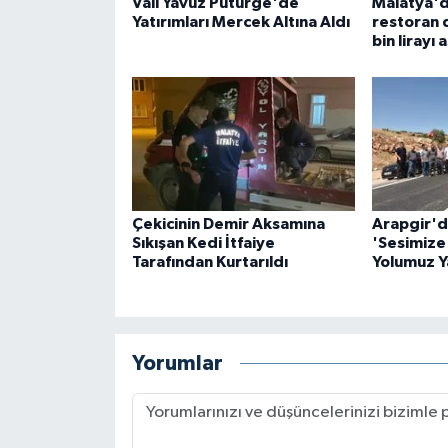
Vali Yavuz Pütürge'de
Malatya'd
Yatırımları Mercek Altına Aldı
restoran 
bin lirayı
Çekicinin Demir Aksamına
Arapgir'd
Sıkışan Kedi İtfaiye
'Sesimize 
Tarafından Kurtarıldı
Yolumuz Ya
Yorumlar