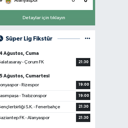
0
Alanyaspor
0
0
Detaylar için tıklayın
Süper Lig Fikstür
4 Ağustos, Cuma
alatasaray - Çorum FK
21:30
5 Ağustos, Cumartesi
onyaspor - Rizespor
19:00
asımpaşa - Trabzonspor
19:00
ençlerbirliği S.K. - Fenerbahçe
21:30
aziantep FK - Alanyaspor
21:30