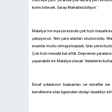
metreye çıktı. Şu anda çok fazla iş yeri ve konu
kısmı bitecek. Saray Mahallesi bitiyor.'
Malatya'nın inşa sürecinde çok hızlı mesafe ka
çalışıyoruz. Yeni çarşı alanları oluşturuldu. Mal
insanlar mutlu olmaya başladı. İşler yerini bul
Çok hızlı mesafe kat ettik. Depremin yaraların
yaşanabilir bir Malatya olacak' ifadelerini kulla
Esnaf odalarının başkanları ve esnaflar ise
kendilerine olan ilgisinden dolayı teşekkür etti