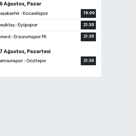
6 Ağustos, Pazar
aşakşehir - Kocaelispor
19:00
eşiktaş - Eyüpspor
21:30
med - Erzurumspor FK
21:30
7 Ağustos, Pazartesi
amsunspor - Göztepe
21:30