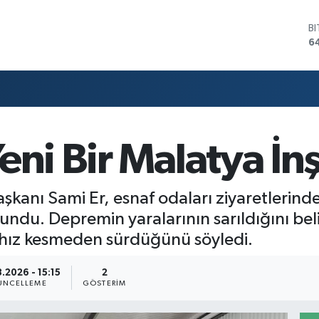
B
6
D
4
E
5
S
6
G
eni Bir Malatya İn
6
B
1
kanı Sami Er, esnaf odaları ziyaretlerinde
undu. Depremin yaralarının sarıldığını beli
 hız kesmeden sürdüğünü söyledi.
.2026 - 15:15
2
ÜNCELLEME
GÖSTERIM