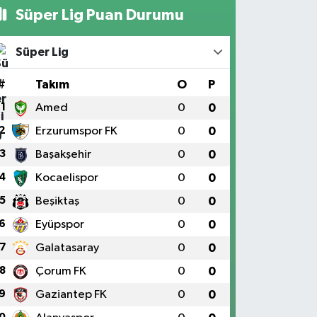
Süper Lig Puan Durumu
Süper Lig
#
Takım
O
P
1
Amed
0
0
2
Erzurumspor FK
0
0
3
Başakşehir
0
0
4
Kocaelispor
0
0
5
Beşiktaş
0
0
6
Eyüpspor
0
0
7
Galatasaray
0
0
8
Çorum FK
0
0
9
Gaziantep FK
0
0