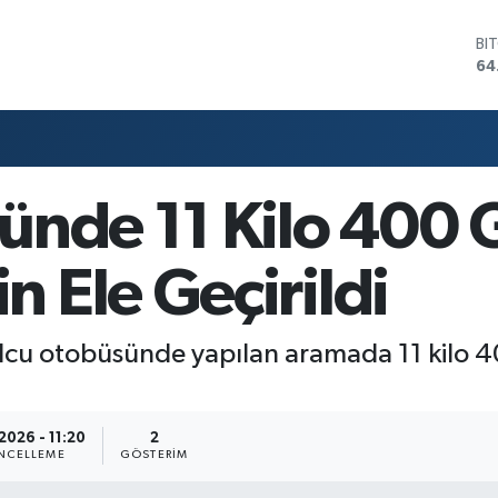
BI
64
DO
47
EU
55
ST
64
ünde 11 Kilo 400
GR
65
Bİ
 Ele Geçirildi
13
yolcu otobüsünde yapılan aramada 11 kil
2026 - 11:20
2
NCELLEME
GÖSTERIM