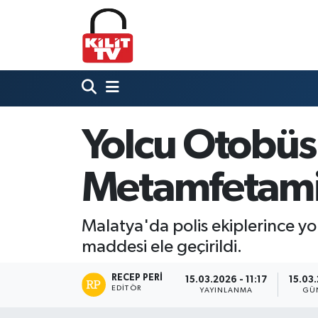
Hava Durumu
Trafik Durumu
Süper Lig Puan Durumu ve Fikstür
Yolcu Otobüs
Tüm Manşetler
Metamfetamin
Son Dakika Haberleri
Malatya'da polis ekiplerince 
Haber Arşivi
maddesi ele geçirildi.
RECEP PERI
15.03.2026 - 11:17
15.03.
EDITÖR
YAYINLANMA
GÜ