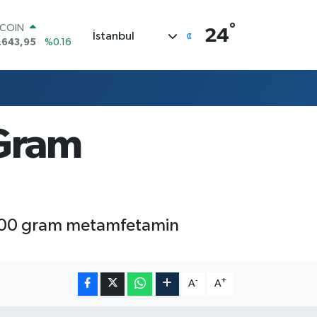
°
TCOIN
24
İstanbul
.643,95
%0.16
LAR
,6704
%0
RO
,0406
%-0.08
ERLİN
,2143
%0
 Gram
AM ALTIN
00.87
%0.12
ST100
.799
%70
o 400 gram metamfetamin
-
+
A
A