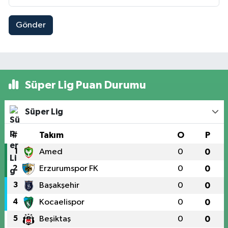
Gönder
Süper Lig Puan Durumu
Süper Lig
#
Takım
O
P
1
Amed
0
0
2
Erzurumspor FK
0
0
3
Başakşehir
0
0
4
Kocaelispor
0
0
5
Beşiktaş
0
0