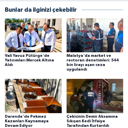
Bunlar da ilginizi çekebilir
Vali Yavuz Pütürge'de
Malatya'da market ve
Yatırımları Mercek Altına
restoran denetimleri: 544
Aldı
bin lirayı aşan ceza
uygulandı
Darende'de Pekmez
Çekicinin Demir Aksamına
Kazanları Kaynamaya
Sıkışan Kedi İtfaiye
Devam Ediyor
Tarafından Kurtarıldı