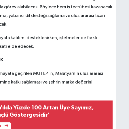
rda görev alabilecek. Böylece hem iş tecrübesi kazanacak
ma, yabancı dil desteği sağlama ve uluslararası ticari
cak.
ta katılımı desteklenirken, işletmeler de farklı
rsatı elde edecek.
EK
a hayata geçirilen MUTEP'in, Malatya'nın uluslararası
mine katkı sağlaması ve şehrin marka değerini
 Yılda Yüzde 100 Artan Üye Sayımız,
çlü Göstergesidir'
e