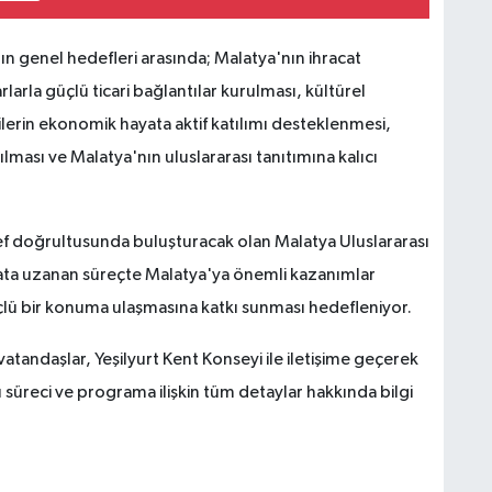
nın genel hedefleri arasında; Malatya'nın ihracat
rlarla güçlü ticari bağlantılar kurulması, kültürel
lerin ekonomik hayata aktif katılımı desteklenmesi,
lması ve Malatya'nın uluslararası tanıtımına kalıcı
edef doğrultusunda buluşturacak olan Malatya Uluslararası
cata uzanan süreçte Malatya'ya önemli kazanımlar
çlü bir konuma ulaşmasına katkı sunması hedefleniyor.
atandaşlar, Yeşilyurt Kent Konseyi ile iletişime geçerek
üreci ve programa ilişkin tüm detaylar hakkında bilgi