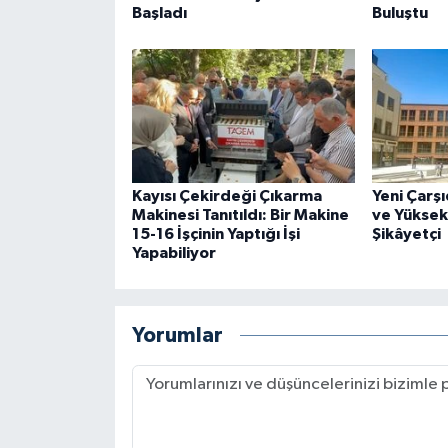
Başladı
Buluştu
Kayısı Çekirdeği Çıkarma
Yeni Çarşı
Makinesi Tanıtıldı: Bir Makine
ve Yüksek
15-16 İşçinin Yaptığı İşi
Şikâyetçi
Yapabiliyor
Yorumlar