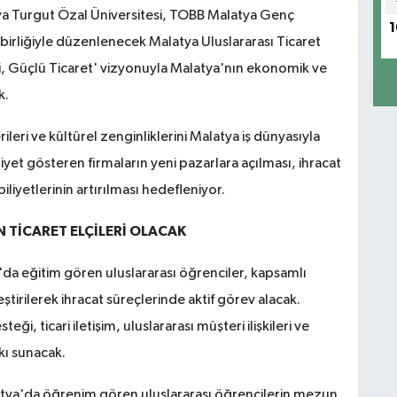
atya Turgut Özal Üniversitesi, TOBB Malatya Genç
1
ş birliğiyle düzenlenecek Malatya Uluslararası Ticaret
i, Güçlü Ticaret' vizyonuyla Malatya'nın ekonomik ve
k.
erileri ve kültürel zenginliklerini Malatya iş dünyasıyla
yet gösteren firmaların yeni pazarlara açılması, ihracat
iliyetlerinin artırılması hedefleniyor.
 TİCARET ELÇİLERİ OLACAK
a eğitim gören uluslararası öğrenciler, kapsamlı
tirilerek ihracat süreçlerinde aktif görev alacak.
ği, ticari iletişim, uluslararası müşteri ilişkileri ve
tkı sunacak.
atya'da öğrenim gören uluslararası öğrencilerin mezun