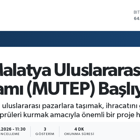
BI
64
DO
47
EU
55
ST
64
GR
65
alatya Uluslararas
Bİ
13
ramı (MUTEP) Başlı
 uluslararası pazarlara taşımak, ihracatını
prüleri kurmak amacıyla önemli bir proje ha
.2026 - 11:30
3
4 DK
NCELLEME
GÖSTERIM
OKUNMA SÜRESI