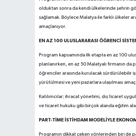
olduktan sonra da kendi ülkelerinde şehrin gön
sağlamak. Böylece Malatya ile farklı ülkeler ar
amaçlanıyor.
EN AZ 100 ULUSLARARASI ÖĞRENCİ SİSTE
Program kapsamında ilk etapta en az 100 ulus
planlanırken, en az 50 Malatyalı firmanın da pr
öğrenciler arasında kurulacak sürdürülebilir iş 
yürütülmesi ve yeni pazarlara ulaşılması amaç
Katılımcılar; ihracat yönetimi, dış ticaret uygu
ve ticaret hukuku gibi birçok alanda eğitim al
PART-TİME İSTİHDAM MODELİYLE EKONOM
Programın dikkat çeken yönlerinden biri de pa