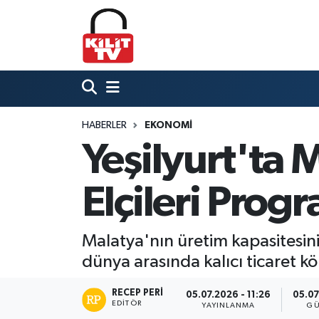
Hava Durumu
Trafik Durumu
HABERLER
EKONOMI
Süper Lig Puan Durumu ve Fikstür
Yeşilyurt'ta M
Tüm Manşetler
Elçileri Prog
Son Dakika Haberleri
Haber Arşivi
Malatya'nın üretim kapasitesini
dünya arasında kalıcı ticaret kö
RECEP PERI
05.07.2026 - 11:26
05.07
EDITÖR
YAYINLANMA
GÜ