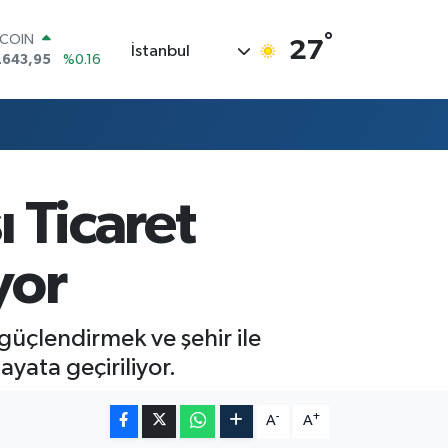
TCOIN
.643,95
%0.16
°
27
İstanbul
LAR
,6006
%0.06
RO
,0250
%0.02
ERLİN
,2398
%0.2
AM ALTIN
00.87
%0.12
ı Ticaret
ST100
.799
%70
yor
 güçlendirmek ve şehir ile
yata geçiriliyor.
-
+
A
A