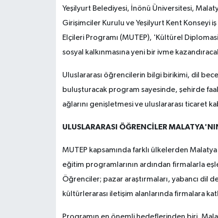
Yeşilyurt Belediyesi, İnönü Üniversitesi, Mal
Girişimciler Kurulu ve Yeşilyurt Kent Konseyi i
Elçileri Programı (MUTEP), 'Kültürel Diplomas
sosyal kalkınmasına yeni bir ivme kazandıraca
Uluslararası öğrencilerin bilgi birikimi, dil bec
buluşturacak program sayesinde, şehirde faali
ağlarını genişletmesi ve uluslararası ticaret kab
ULUSLARARASI ÖĞRENCİLER MALATYA'NIN
MUTEP kapsamında farklı ülkelerden Malatya'd
eğitim programlarının ardından firmalarla eşleş
Öğrenciler; pazar araştırmaları, yabancı dil deste
kültürlerarası iletişim alanlarında firmalara ka
Programın en önemli hedeflerinden biri, Mal