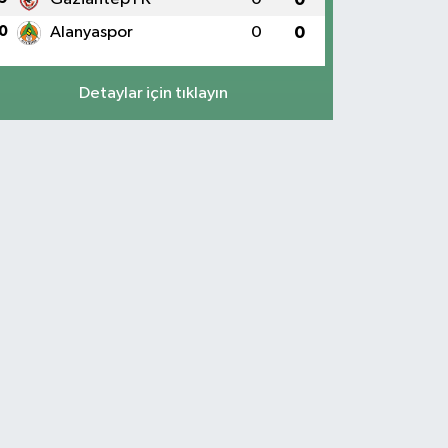
0
Alanyaspor
0
0
Detaylar için tıklayın