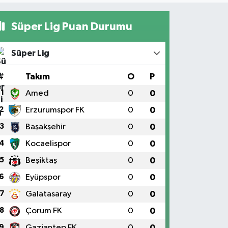
Süper Lig Puan Durumu
Süper Lig
#
Takım
O
P
1
Amed
0
0
2
Erzurumspor FK
0
0
3
Başakşehir
0
0
4
Kocaelispor
0
0
5
Beşiktaş
0
0
6
Eyüpspor
0
0
7
Galatasaray
0
0
8
Çorum FK
0
0
9
Gaziantep FK
0
0