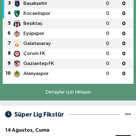
3
Başakşehir
0
0
4
Kocaelispor
0
0
5
Beşiktaş
0
0
6
Eyüpspor
0
0
7
Galatasaray
0
0
8
Çorum FK
0
0
9
Gaziantep FK
0
0
10
Alanyaspor
0
0
Detaylar için tıklayın
Süper Lig Fikstür
14 Ağustos, Cuma