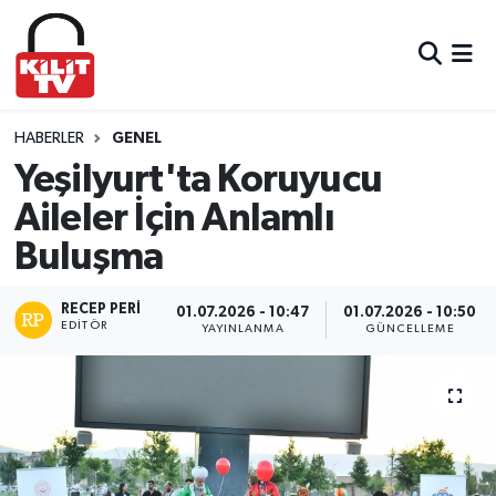
Hava Durumu
Trafik Durumu
HABERLER
GENEL
Yeşilyurt'ta Koruyucu
Süper Lig Puan Durumu ve Fikstür
Aileler İçin Anlamlı
Buluşma
Tüm Manşetler
Son Dakika Haberleri
RECEP PERI
01.07.2026 - 10:47
01.07.2026 - 10:50
EDITÖR
YAYINLANMA
GÜNCELLEME
Haber Arşivi