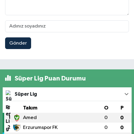
Gönder
Süper Lig Puan Durumu
Süper Lig
#
Takım
O
P
1
Amed
0
0
2
Erzurumspor FK
0
0