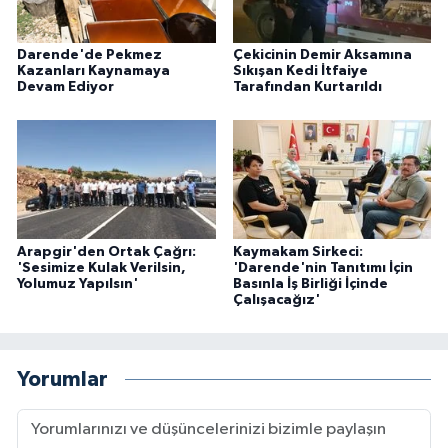
Darende'de Pekmez
Çekicinin Demir Aksamına
Kazanları Kaynamaya
Sıkışan Kedi İtfaiye
Devam Ediyor
Tarafından Kurtarıldı
Arapgir'den Ortak Çağrı:
Kaymakam Sirkeci:
'Sesimize Kulak Verilsin,
'Darende'nin Tanıtımı İçin
Yolumuz Yapılsın'
Basınla İş Birliği İçinde
Çalışacağız'
Yorumlar