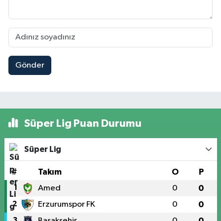
Gönder
Süper Lig Puan Durumu
Süper Lig
#
Takım
O
P
1
Amed
0
0
2
Erzurumspor FK
0
0
3
Başakşehir
0
0