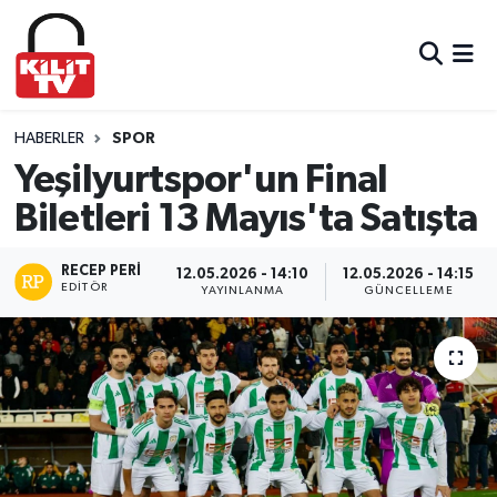
Hava Durumu
Trafik Durumu
HABERLER
SPOR
Yeşilyurtspor'un Final
Süper Lig Puan Durumu ve Fikstür
Biletleri 13 Mayıs'ta Satışta
Tüm Manşetler
RECEP PERI
12.05.2026 - 14:10
12.05.2026 - 14:15
EDITÖR
YAYINLANMA
GÜNCELLEME
Son Dakika Haberleri
Haber Arşivi