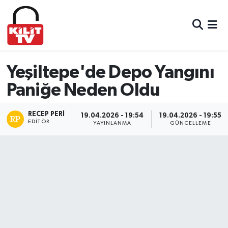
Hava Durumu
Trafik Durumu
Yeşiltepe'de Depo Yangını
Paniğe Neden Oldu
Süper Lig Puan Durumu ve Fikstür
RECEP PERI
Tüm Manşetler
19.04.2026 - 19:54
19.04.2026 - 19:55
EDITÖR
YAYINLANMA
GÜNCELLEME
Son Dakika Haberleri
Haber Arşivi