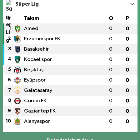
Süper Lig
#
Takım
O
P
1
Amed
0
0
2
Erzurumspor FK
0
0
3
Başakşehir
0
0
4
Kocaelispor
0
0
5
Beşiktaş
0
0
6
Eyüpspor
0
0
7
Galatasaray
0
0
8
Çorum FK
0
0
9
Gaziantep FK
0
0
10
Alanyaspor
0
0