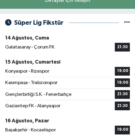
Detaylar için tıklayın
Süper Lig Fikstür
14 Ağustos, Cuma
Galatasaray - Çorum FK
21:30
15 Ağustos, Cumartesi
Konyaspor - Rizespor
19:00
Kasımpaşa - Trabzonspor
19:00
Gençlerbirliği S.K. - Fenerbahçe
21:30
Gaziantep FK - Alanyaspor
21:30
16 Ağustos, Pazar
Başakşehir - Kocaelispor
19:00