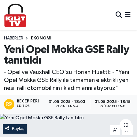
Hava Durumu
Trafik Durumu
HABERLER
EKONOMI
Yeni Opel Mokka GSE Rally
Süper Lig Puan Durumu ve Fikstür
tanıtıldı
Tüm Manşetler
- Opel ve Vauxhall CEO'su Florian Huettl: - "Yeni
Opel Mokka GSE Rally ile tamamen elektrikli yeni
Son Dakika Haberleri
nesil ralli otomobilinin ilk adımlarını atıyoruz"
Haber Arşivi
RECEP PERI
31.05.2025 - 18:03
31.05.2025 - 18:15
EDITÖR
YAYINLANMA
GÜNCELLEME
Paylaş
-
+
A
A