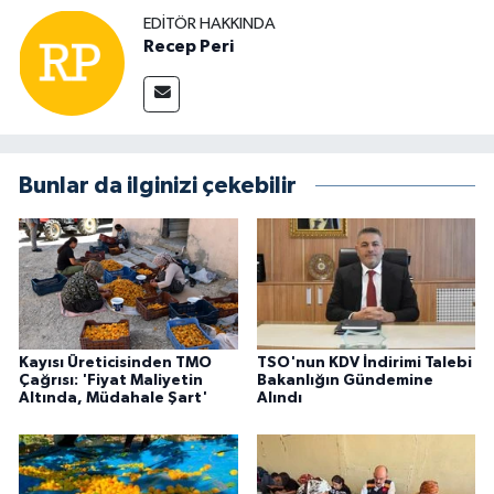
EDITÖR HAKKINDA
Recep Peri
Bunlar da ilginizi çekebilir
Kayısı Üreticisinden TMO
TSO'nun KDV İndirimi Talebi
Çağrısı: 'Fiyat Maliyetin
Bakanlığın Gündemine
Altında, Müdahale Şart'
Alındı