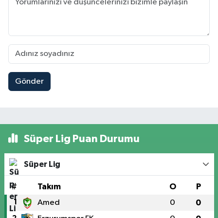
Gönder
Süper Lig Puan Durumu
Süper Lig
#
Takım
O
P
1
Amed
0
0