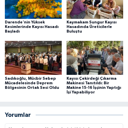
Darende'nin Yüksek
Kaymakam Sungur Kayısı
Kesimlerinde Kayısı Hasadı
Hasadında Üreticilerle
Başladı
Buluştu
Sadıkoğlu, Mücbir Sebep
Kayısı Çekirdeği Çıkarma
Mücadelesinde Deprem
Makinesi Tanıtıldı: Bir
Bölgesinin Ortak Sesi Oldu
Makine 15-16 İşçinin Yaptığı
İşi Yapabiliyor
Yorumlar