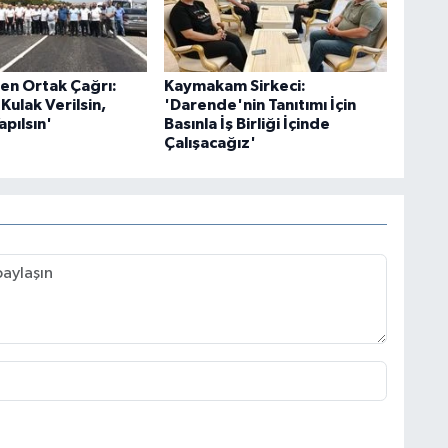
en Ortak Çağrı:
Kaymakam Sirkeci:
Kulak Verilsin,
'Darende'nin Tanıtımı İçin
pılsın'
Basınla İş Birliği İçinde
Çalışacağız'