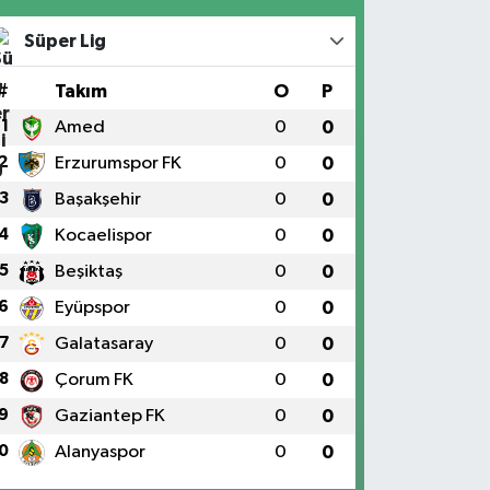
Süper Lig
#
Takım
O
P
1
Amed
0
0
2
Erzurumspor FK
0
0
3
Başakşehir
0
0
4
Kocaelispor
0
0
5
Beşiktaş
0
0
6
Eyüpspor
0
0
7
Galatasaray
0
0
8
Çorum FK
0
0
9
Gaziantep FK
0
0
0
Alanyaspor
0
0