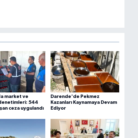
a market ve
Darende'de Pekmez
denetimleri: 544
Kazanları Kaynamaya Devam
 aşan ceza uygulandı
Ediyor