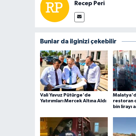
Recep Peri
Bunlar da ilginizi çekebilir
Vali Yavuz Pütürge'de
Malatya'd
Yatırımları Mercek Altına Aldı
restoran 
bin lirayı