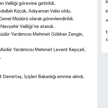
B
 Valiliği görevine getirildi.
ullah Küçük, Adıyaman Valisi oldu.
B
 Genel Müdürü olarak görevlendirildi.
A
evşehir Valiliği'ne atandı.
1
l Müdür Yardımcısı Mehmet Gökhan Zengin,
S
l Müdür Yardımcısı Mehmet Levent Kepçeli,
.
mirtaş, İçişleri Bakanlığı emrine alındı.