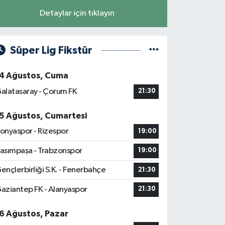
Detaylar için tıklayın
Süper Lig Fikstür
4 Ağustos, Cuma
alatasaray - Çorum FK
21:30
5 Ağustos, Cumartesi
onyaspor - Rizespor
19:00
asımpaşa - Trabzonspor
19:00
ençlerbirliği S.K. - Fenerbahçe
21:30
aziantep FK - Alanyaspor
21:30
6 Ağustos, Pazar