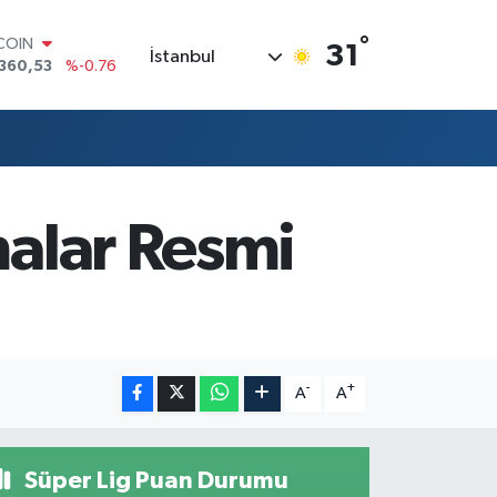
TCOIN
°
360,53
%-0.76
31
İstanbul
LAR
,7069
%0.17
RO
,0265
%0.01
RLİN
1897
%0.02
AM ALTIN
8.49
%2.12
malar Resmi
T100
887
%64
-
+
A
A
Süper Lig Puan Durumu