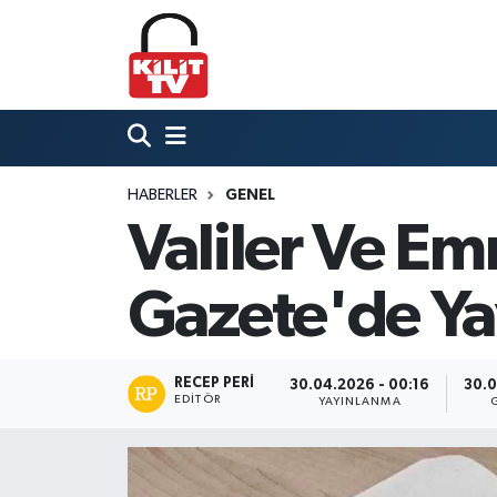
Hava Durumu
Trafik Durumu
HABERLER
GENEL
Süper Lig Puan Durumu ve Fikstür
Valiler Ve Em
Tüm Manşetler
Gazete'de Ya
Son Dakika Haberleri
Haber Arşivi
RECEP PERI
30.04.2026 - 00:16
30.0
EDITÖR
YAYINLANMA