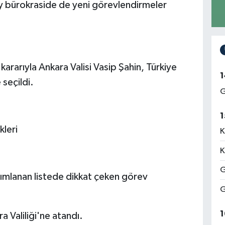
y bürokraside de yeni görevlendirmeler
ararıyla Ankara Valisi Vasip Şahin, Türkiye
1
 seçildi.
G
1
kleri
K
K
G
ımlanan listede dikkat çeken görev
G
1
a Valiliği'ne atandı.