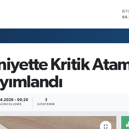
BI
64.
DO
47
EU
55
STE
64,
GR
661
niyette Kritik Ata
BİS
13.
yımlandı
4.2026 - 00:20
3
GÜNCELLEME
GÖSTERIM