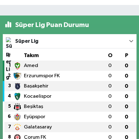
Süper Lig Puan Durumu
Süper Lig
#
Takım
O
P
1
Amed
0
0
2
Erzurumspor FK
0
0
3
Başakşehir
0
0
4
Kocaelispor
0
0
5
Beşiktaş
0
0
6
Eyüpspor
0
0
7
Galatasaray
0
0
8
Çorum FK
0
0