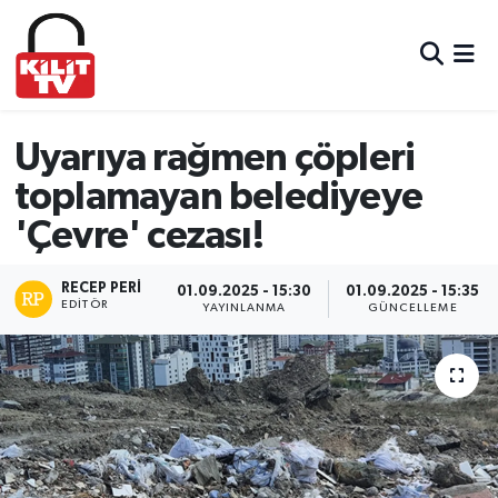
Hava Durumu
Trafik Durumu
Uyarıya rağmen çöpleri
toplamayan belediyeye
Süper Lig Puan Durumu ve Fikstür
'Çevre' cezası!
Tüm Manşetler
RECEP PERI
01.09.2025 - 15:30
01.09.2025 - 15:35
EDITÖR
Son Dakika Haberleri
YAYINLANMA
GÜNCELLEME
Haber Arşivi