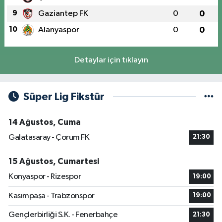
9
Gaziantep FK
0
0
10
Alanyaspor
0
0
Detaylar için tıklayın
Süper Lig Fikstür
14 Ağustos, Cuma
Galatasaray - Çorum FK
21:30
15 Ağustos, Cumartesi
Konyaspor - Rizespor
19:00
Kasımpaşa - Trabzonspor
19:00
Gençlerbirliği S.K. - Fenerbahçe
21:30