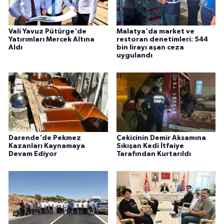
Vali Yavuz Pütürge'de
Malatya'da market ve
Yatırımları Mercek Altına
restoran denetimleri: 544
Aldı
bin lirayı aşan ceza
uygulandı
Darende'de Pekmez
Çekicinin Demir Aksamına
Kazanları Kaynamaya
Sıkışan Kedi İtfaiye
Devam Ediyor
Tarafından Kurtarıldı