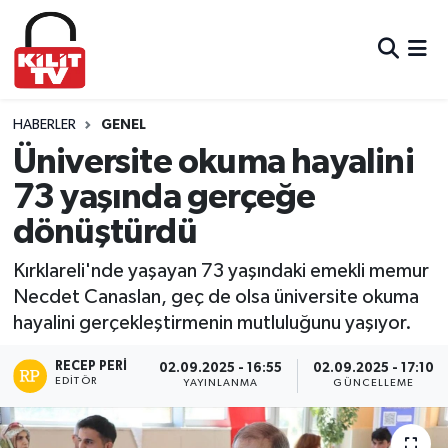
Hava Durumu
Trafik Durumu
HABERLER
GENEL
Üniversite okuma hayalini
Süper Lig Puan Durumu ve Fikstür
73 yaşında gerçeğe
dönüştürdü
Tüm Manşetler
Kırklareli'nde yaşayan 73 yaşındaki emekli memur
Son Dakika Haberleri
Necdet Canaslan, geç de olsa üniversite okuma
hayalini gerçekleştirmenin mutluluğunu yaşıyor.
Haber Arşivi
RECEP PERI
02.09.2025 - 16:55
02.09.2025 - 17:10
EDITÖR
YAYINLANMA
GÜNCELLEME