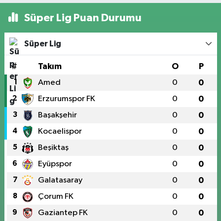
Süper Lig Puan Durumu
Süper Lig
#
Takım
O
P
1
Amed
0
0
2
Erzurumspor FK
0
0
3
Başakşehir
0
0
4
Kocaelispor
0
0
5
Beşiktaş
0
0
6
Eyüpspor
0
0
7
Galatasaray
0
0
8
Çorum FK
0
0
9
Gaziantep FK
0
0