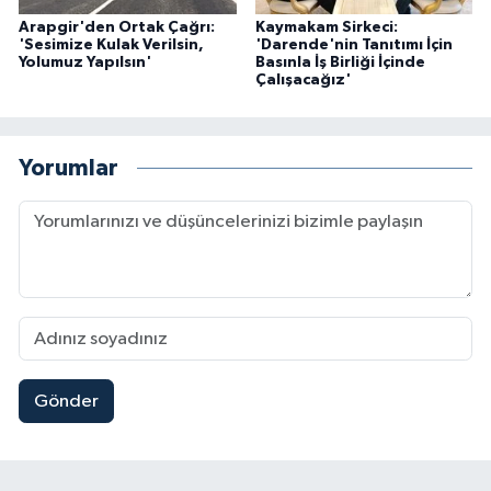
Arapgir'den Ortak Çağrı:
Kaymakam Sirkeci:
'Sesimize Kulak Verilsin,
'Darende'nin Tanıtımı İçin
Yolumuz Yapılsın'
Basınla İş Birliği İçinde
Çalışacağız'
Yorumlar
Gönder