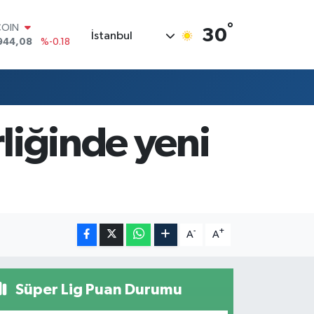
°
COIN
30
İstanbul
944,08
%-0.18
LAR
7436
%0.18
RO
2510
%0.32
RLİN
4811
%0.38
rliğinde yeni
M ALTIN
0.55
%0.03
T100
779
%-14
-
+
A
A
Süper Lig Puan Durumu