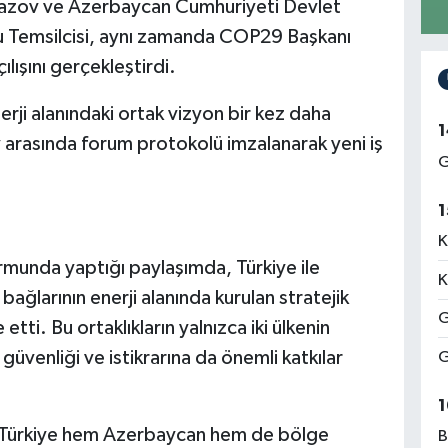
bazov ve Azerbaycan Cumhuriyeti Devlet
lu Temsilcisi, aynı zamanda COP29 Başkanı
lışını gerçekleştirdi.
rji alanındaki ortak vizyon bir kez daha
1
 arasında forum protokolü imzalanarak yeni iş
G
1
K
munda yaptığı paylaşımda, Türkiye ile
K
ağlarının enerji alanında kurulan stratejik
G
etti. Bu ortaklıkların yalnızca iki ülkenin
güvenliği ve istikrarına da önemli katkılar
G
1
m Türkiye hem Azerbaycan hem de bölge
B