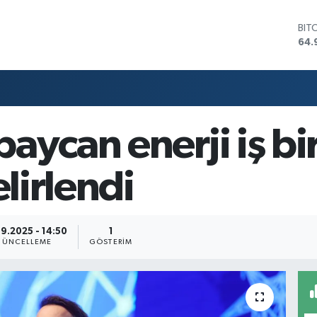
BIT
64.
DO
47,
EU
55,
STE
64,
aycan enerji iş bi
GRA
666
BİS
elirlendi
13.
9.2025 - 14:50
1
GÜNCELLEME
GÖSTERIM