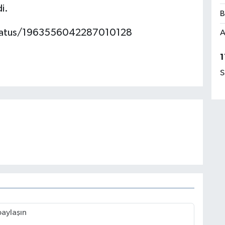
di.
B
/status/1963556042287010128
A
1
S