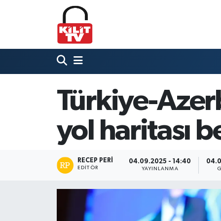
Hava Durumu
Trafik Durumu
Süper Lig Puan Durumu ve Fikstür
Türkiye-Azerb
Tüm Manşetler
yol haritası b
Son Dakika Haberleri
RECEP PERI
04.09.2025 - 14:40
04.0
Haber Arşivi
EDITÖR
YAYINLANMA