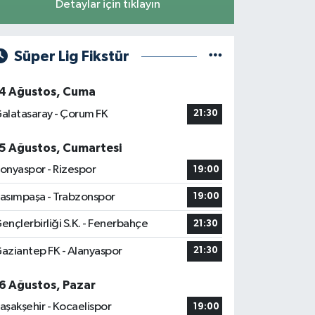
Detaylar için tıklayın
Süper Lig Fikstür
4 Ağustos, Cuma
alatasaray - Çorum FK
21:30
5 Ağustos, Cumartesi
onyaspor - Rizespor
19:00
asımpaşa - Trabzonspor
19:00
ençlerbirliği S.K. - Fenerbahçe
21:30
aziantep FK - Alanyaspor
21:30
6 Ağustos, Pazar
aşakşehir - Kocaelispor
19:00