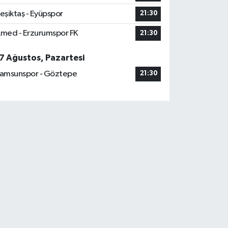
eşiktaş - Eyüpspor
21:30
med - Erzurumspor FK
21:30
7 Ağustos, Pazartesi
amsunspor - Göztepe
21:30