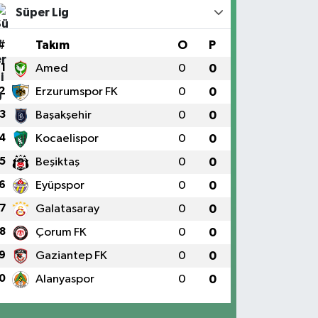
Süper Lig
#
Takım
O
P
1
Amed
0
0
2
Erzurumspor FK
0
0
3
Başakşehir
0
0
4
Kocaelispor
0
0
5
Beşiktaş
0
0
6
Eyüpspor
0
0
7
Galatasaray
0
0
8
Çorum FK
0
0
9
Gaziantep FK
0
0
0
Alanyaspor
0
0