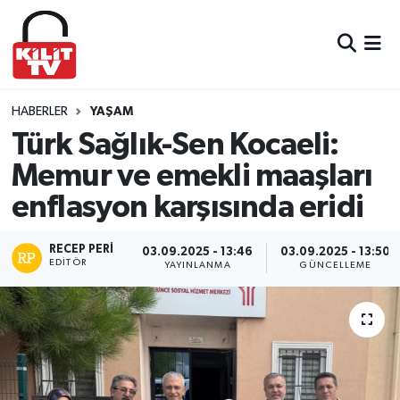
Hava Durumu
Trafik Durumu
HABERLER
YAŞAM
Türk Sağlık-Sen Kocaeli:
Süper Lig Puan Durumu ve Fikstür
Memur ve emekli maaşları
enflasyon karşısında eridi
Tüm Manşetler
Son Dakika Haberleri
RECEP PERI
03.09.2025 - 13:46
03.09.2025 - 13:50
EDITÖR
YAYINLANMA
GÜNCELLEME
Haber Arşivi