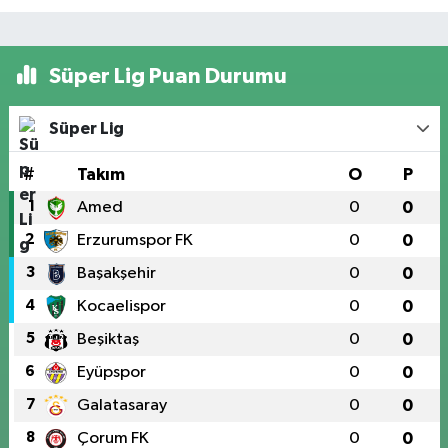
Süper Lig Puan Durumu
Süper Lig
#
Takım
O
P
1
Amed
0
0
2
Erzurumspor FK
0
0
3
Başakşehir
0
0
4
Kocaelispor
0
0
5
Beşiktaş
0
0
6
Eyüpspor
0
0
7
Galatasaray
0
0
8
Çorum FK
0
0