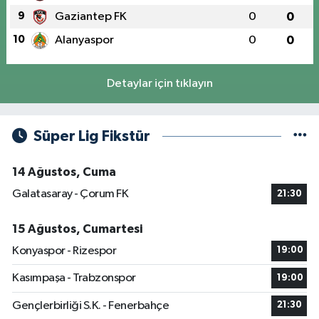
9
Gaziantep FK
0
0
10
Alanyaspor
0
0
Detaylar için tıklayın
Süper Lig Fikstür
14 Ağustos, Cuma
Galatasaray - Çorum FK
21:30
15 Ağustos, Cumartesi
Konyaspor - Rizespor
19:00
Kasımpaşa - Trabzonspor
19:00
Gençlerbirliği S.K. - Fenerbahçe
21:30