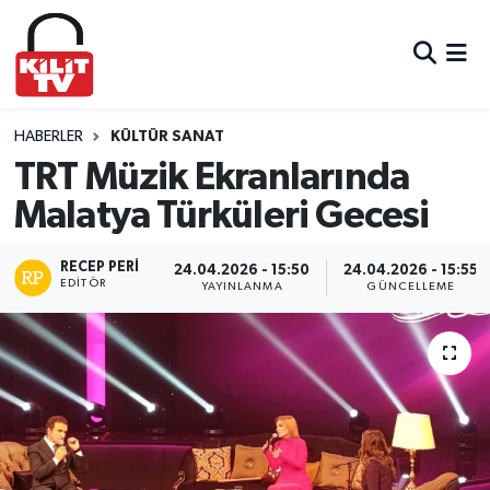
Hava Durumu
Trafik Durumu
HABERLER
KÜLTÜR SANAT
TRT Müzik Ekranlarında
Süper Lig Puan Durumu ve Fikstür
Malatya Türküleri Gecesi
Tüm Manşetler
RECEP PERI
24.04.2026 - 15:50
24.04.2026 - 15:55
EDITÖR
YAYINLANMA
GÜNCELLEME
Son Dakika Haberleri
Haber Arşivi