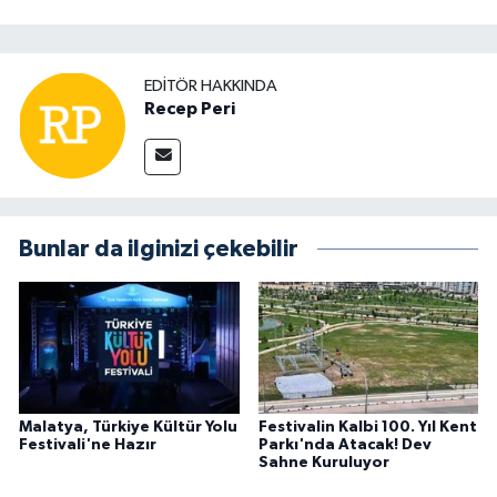
EDITÖR HAKKINDA
Recep Peri
Bunlar da ilginizi çekebilir
Malatya, Türkiye Kültür Yolu
Festivalin Kalbi 100. Yıl Kent
Festivali'ne Hazır
Parkı'nda Atacak! Dev
Sahne Kuruluyor