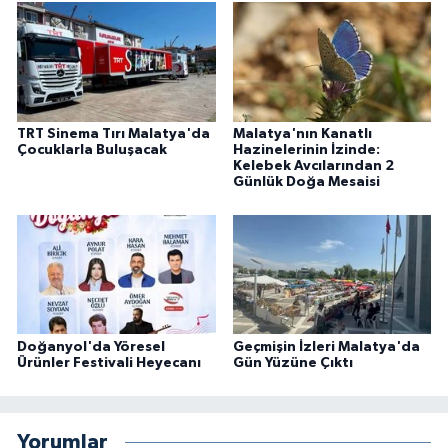
TRT Sinema Tırı Malatya'da
Malatya'nın Kanatlı
Çocuklarla Buluşacak
Hazinelerinin İzinde:
Kelebek Avcılarından 2
Günlük Doğa Mesaisi
Doğanyol'da Yöresel
Geçmişin İzleri Malatya'da
Ürünler Festivali Heyecanı
Gün Yüzüne Çıktı
Yorumlar