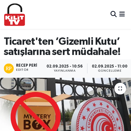
Hava Durumu
Trafik Durumu
Ticaret'ten ‘Gizemli Kutu’
satışlarına sert müdahale!
Süper Lig Puan Durumu ve Fikstür
RECEP PERI
Tüm Manşetler
02.09.2025 - 10:56
02.09.2025 - 11:00
EDITÖR
YAYINLANMA
GÜNCELLEME
Son Dakika Haberleri
Haber Arşivi