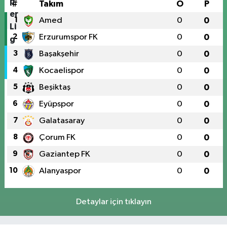
#
Takım
O
P
1
Amed
0
0
2
Erzurumspor FK
0
0
3
Başakşehir
0
0
4
Kocaelispor
0
0
5
Beşiktaş
0
0
6
Eyüpspor
0
0
7
Galatasaray
0
0
8
Çorum FK
0
0
9
Gaziantep FK
0
0
10
Alanyaspor
0
0
Detaylar için tıklayın