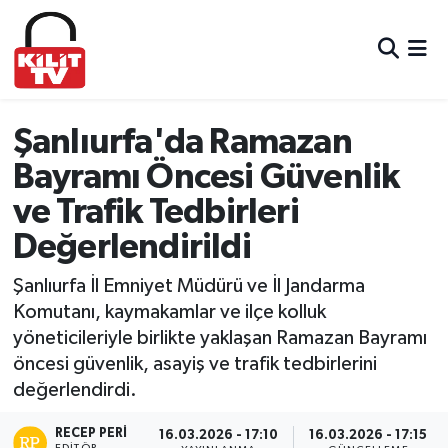
Hava Durumu
Trafik Durumu
Şanlıurfa'da Ramazan
Bayramı Öncesi Güvenlik
Süper Lig Puan Durumu ve Fikstür
ve Trafik Tedbirleri
Tüm Manşetler
Değerlendirildi
Son Dakika Haberleri
Şanlıurfa İl Emniyet Müdürü ve İl Jandarma
Komutanı, kaymakamlar ve ilçe kolluk
Haber Arşivi
yöneticileriyle birlikte yaklaşan Ramazan Bayramı
öncesi güvenlik, asayiş ve trafik tedbirlerini
değerlendirdi.
RECEP PERI
16.03.2026 - 17:10
16.03.2026 - 17:15
EDITÖR