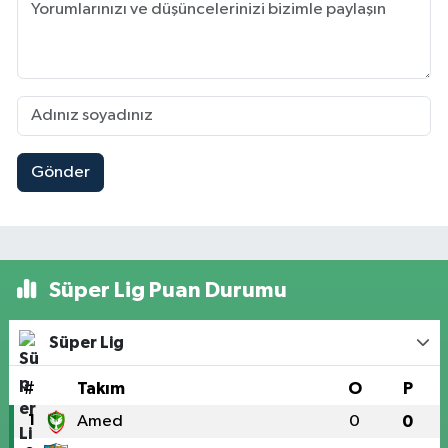
Gönder
Süper Lig Puan Durumu
Süper Lig
#
Takım
O
P
1
Amed
0
0