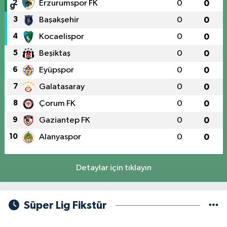
2
Erzurumspor FK
0
0
3
Başakşehir
0
0
4
Kocaelispor
0
0
5
Beşiktaş
0
0
6
Eyüpspor
0
0
7
Galatasaray
0
0
8
Çorum FK
0
0
9
Gaziantep FK
0
0
10
Alanyaspor
0
0
Detaylar için tıklayın
Süper Lig Fikstür