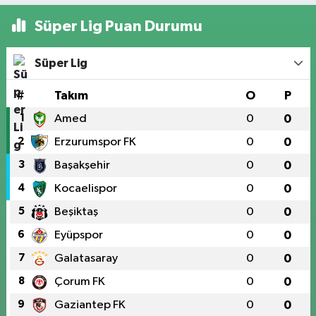
Süper Lig Puan Durumu
Süper Lig
#
Takım
O
P
1
Amed
0
0
2
Erzurumspor FK
0
0
3
Başakşehir
0
0
4
Kocaelispor
0
0
5
Beşiktaş
0
0
6
Eyüpspor
0
0
7
Galatasaray
0
0
8
Çorum FK
0
0
9
Gaziantep FK
0
0