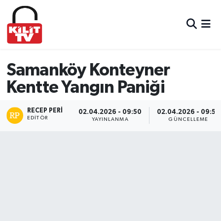
Hava Durumu
Trafik Durumu
Samanköy Konteyner
Kentte Yangın Paniği
Süper Lig Puan Durumu ve Fikstür
RECEP PERI
Tüm Manşetler
02.04.2026 - 09:50
02.04.2026 - 09:55
EDITÖR
YAYINLANMA
GÜNCELLEME
Son Dakika Haberleri
Haber Arşivi