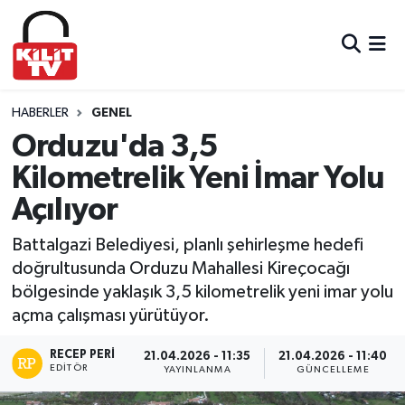
Hava Durumu
Trafik Durumu
HABERLER
GENEL
Orduzu'da 3,5
Süper Lig Puan Durumu ve Fikstür
Kilometrelik Yeni İmar Yolu
Açılıyor
Tüm Manşetler
Battalgazi Belediyesi, planlı şehirleşme hedefi
Son Dakika Haberleri
doğrultusunda Orduzu Mahallesi Kireçocağı
bölgesinde yaklaşık 3,5 kilometrelik yeni imar yolu
Haber Arşivi
açma çalışması yürütüyor.
RECEP PERI
21.04.2026 - 11:35
21.04.2026 - 11:40
EDITÖR
YAYINLANMA
GÜNCELLEME