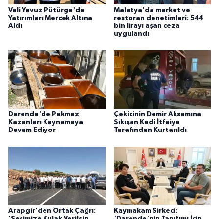
Vali Yavuz Pütürge'de
Malatya'da market ve
Yatırımları Mercek Altına
restoran denetimleri: 544
Aldı
bin lirayı aşan ceza
uygulandı
Darende'de Pekmez
Çekicinin Demir Aksamına
Kazanları Kaynamaya
Sıkışan Kedi İtfaiye
Devam Ediyor
Tarafından Kurtarıldı
Arapgir'den Ortak Çağrı:
Kaymakam Sirkeci:
'Sesimize Kulak Verilsin,
'Darende'nin Tanıtımı İçin