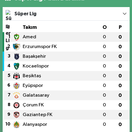
Süper Lig
#
Takım
O
P
1
Amed
0
0
2
Erzurumspor FK
0
0
3
Başakşehir
0
0
4
Kocaelispor
0
0
5
Beşiktaş
0
0
6
Eyüpspor
0
0
7
Galatasaray
0
0
8
Çorum FK
0
0
9
Gaziantep FK
0
0
10
Alanyaspor
0
0