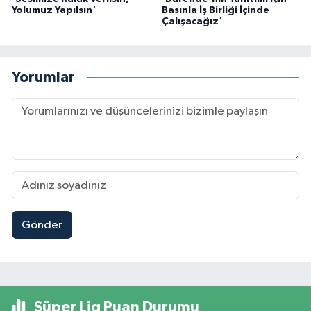
Yolumuz Yapılsın'
Basınla İş Birliği İçinde
Çalışacağız'
Yorumlar
Gönder
Süper Lig Puan Durumu