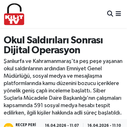
Hava Durumu
Trafik Durumu
Okul Saldırıları Sonrası
Dijital Operasyon
Süper Lig Puan Durumu ve Fikstür
Şanlıurfa ve Kahramanmaraş'ta peş peşe yaşanan
Tüm Manşetler
okul saldırılarının ardından Emniyet Genel
Müdürlüğü, sosyal medya ve mesajlaşma
Son Dakika Haberleri
platformlarında kamu düzenini bozucu içeriklere
yönelik geniş çaplı inceleme başlattı. Siber
Haber Arşivi
Suçlarla Mücadele Daire Başkanlığı'nın çalışmaları
kapsamında 591 sosyal medya hesabı tespit
edilirken, ilgili kişiler hakkında adli süreç başlatıldı.
RECEP PERI
16.04.2026 - 11:07
16.04.2026 - 11:10