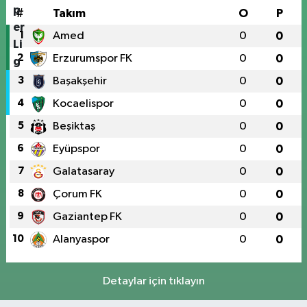
#
Takım
O
P
1
Amed
0
0
2
Erzurumspor FK
0
0
3
Başakşehir
0
0
4
Kocaelispor
0
0
5
Beşiktaş
0
0
6
Eyüpspor
0
0
7
Galatasaray
0
0
8
Çorum FK
0
0
9
Gaziantep FK
0
0
10
Alanyaspor
0
0
Detaylar için tıklayın