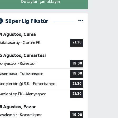
Detaylar için tıklayın
Süper Lig Fikstür
4 Ağustos, Cuma
alatasaray - Çorum FK
21:30
5 Ağustos, Cumartesi
onyaspor - Rizespor
19:00
asımpaşa - Trabzonspor
19:00
ençlerbirliği S.K. - Fenerbahçe
21:30
aziantep FK - Alanyaspor
21:30
6 Ağustos, Pazar
aşakşehir - Kocaelispor
19:00