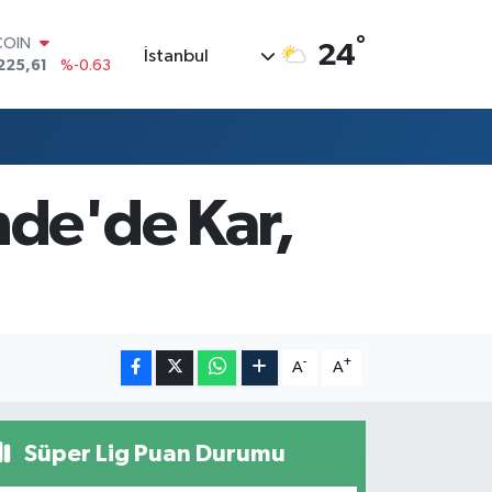
°
COIN
24
İstanbul
225,61
%-0.63
LAR
7143
%0.16
RO
0317
%-0.02
RLİN
2463
%0.07
nde'de Kar,
M ALTIN
0.40
%0.45
T100
799
%70
-
+
A
A
Süper Lig Puan Durumu