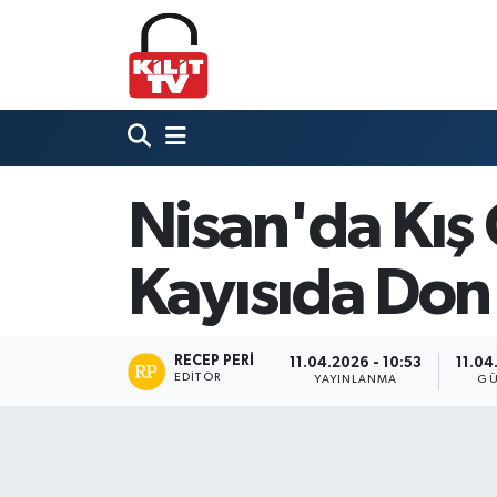
Hava Durumu
Trafik Durumu
Süper Lig Puan Durumu ve Fikstür
Nisan'da Kış
Tüm Manşetler
Kayısıda Don 
Son Dakika Haberleri
RECEP PERI
11.04.2026 - 10:53
11.04
Haber Arşivi
EDITÖR
YAYINLANMA
GÜ