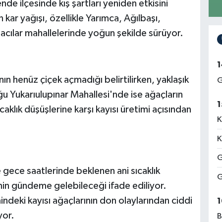
e ilçesinde kış şartları yeniden etkisini
 kar yağışı, özellikle Yarımca, Ağılbaşı,
acılar mahallelerinde yoğun şekilde sürüyor.
1
ın henüz çiçek açmadığı belirtilirken, yaklaşık
G
 Yukarıulupınar Mahallesi'nde ise ağaçların
1
caklık düşüşlerine karşı kayısı üretimi açısından
K
K
G
gece saatlerinde beklenen ani sıcaklık
G
sinin gündeme gelebileceği ifade ediliyor.
deki kayısı ağaçlarının don olaylarından ciddi
1
yor.
B