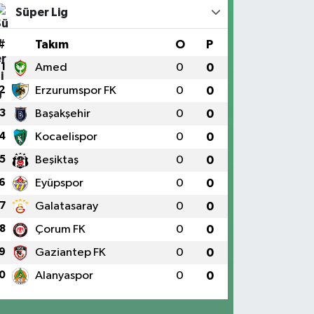
Süper Lig
#
Takım
O
P
1
Amed
0
0
2
Erzurumspor FK
0
0
3
Başakşehir
0
0
4
Kocaelispor
0
0
5
Beşiktaş
0
0
6
Eyüpspor
0
0
7
Galatasaray
0
0
8
Çorum FK
0
0
9
Gaziantep FK
0
0
0
Alanyaspor
0
0