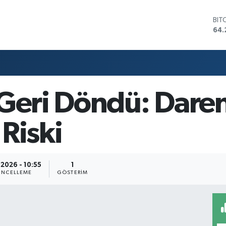
BIT
64.
DO
47,
EU
55,
STE
64,
 Geri Döndü: Dare
GRA
651
BİS
Riski
13.
.2026 - 10:55
1
NCELLEME
GÖSTERIM