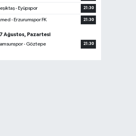
eşiktaş - Eyüpspor
21:30
med - Erzurumspor FK
21:30
7 Ağustos, Pazartesi
amsunspor - Göztepe
21:30