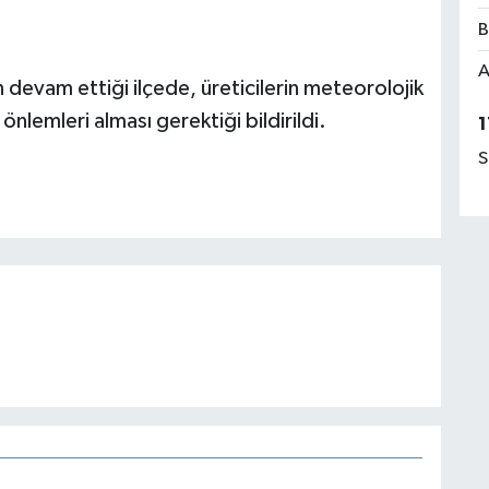
B
A
n devam ettiği ilçede, üreticilerin meteorolojik
önlemleri alması gerektiği bildirildi.
1
S