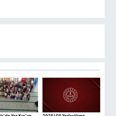
r'de Yaz Kur'an
2026 LGS Yerleştirme