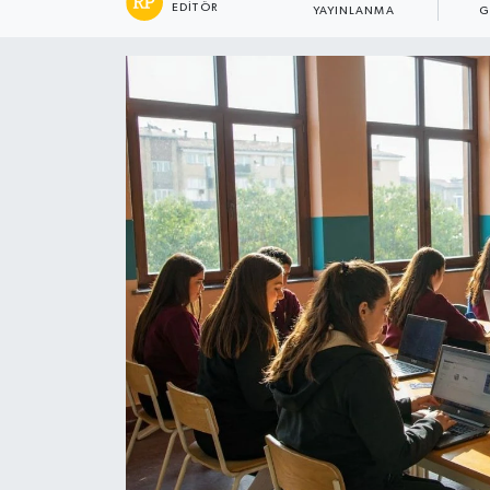
EDITÖR
YAYINLANMA
G