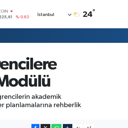
°
COIN
24
İstanbul
225,61
%-0.63
LAR
7143
%0.16
RO
0317
%-0.02
RLİN
2463
%0.07
M ALTIN
encilere
4.81
%1.44
T100
799
%70
 Modülü
ğrencilerin akademik
er planlamalarına rehberlik
-
+