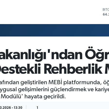
BIT
64.
DO
47,
EU
55,
STE
64,
GRA
Bakanlığı'ndan Öğr
657
BİS
13.
estekli Rehberlik
rafından geliştirilen MEBİ platformunda, ö
uygusal gelişimlerini güçlendirmek ve kariy
 Modülü' hayata geçirildi.
3.2026 - 13:30
1