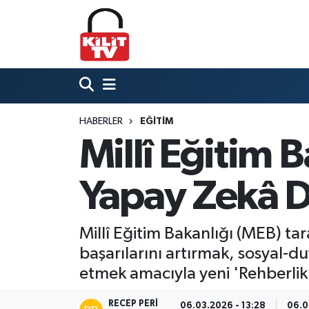
Hava Durumu
Trafik Durumu
HABERLER
EĞITIM
Süper Lig Puan Durumu ve Fikstür
Millî Eğitim 
Tüm Manşetler
Yapay Zekâ D
Son Dakika Haberleri
Haber Arşivi
Millî Eğitim Bakanlığı (MEB) ta
başarılarını artırmak, sosyal-d
etmek amacıyla yeni 'Rehberlik
RECEP PERI
06.03.2026 - 13:28
06.0