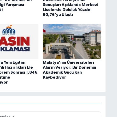
ilgi Yarışması
Sonuçları Açıklandı: Merkezi
di
Liselerde Doluluk Yüzde
95,76'ya Ulaştı
a Yeni Eğitim
Malatya'nın Üniversiteleri
lı Hazırlıkları Ele
Alarm Veriyor: Bir Dönemin
eprem Sonrası 1.846
Akademik Gücü Kan
ğitime
Kaybediyor
ıyor