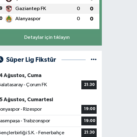
9
Gaziantep FK
0
0
0
Alanyaspor
0
0
Detaylar için tıklayın
Süper Lig Fikstür
4 Ağustos, Cuma
alatasaray - Çorum FK
21:30
5 Ağustos, Cumartesi
onyaspor - Rizespor
19:00
asımpaşa - Trabzonspor
19:00
ençlerbirliği S.K. - Fenerbahçe
21:30