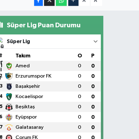
A
A
Süper Lig Puan Durumu
Süper Lig
#
Takım
O
P
1
Amed
0
0
2
Erzurumspor FK
0
0
3
Başakşehir
0
0
4
Kocaelispor
0
0
5
Beşiktaş
0
0
6
Eyüpspor
0
0
7
Galatasaray
0
0
8
Çorum FK
0
0