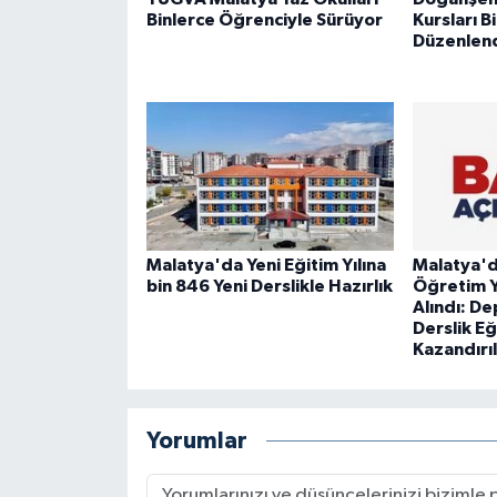
Binlerce Öğrenciyle Sürüyor
Kursları B
Düzenlen
Malatya'da Yeni Eğitim Yılına
Malatya'd
bin 846 Yeni Derslikle Hazırlık
Öğretim Yı
Alındı: D
Derslik E
Kazandırıl
Yorumlar