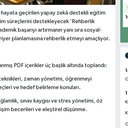
n hayata geçirilen yapay zekâ destekli eğitim
1
im süreçlerini destekleyecek 'Rehberlik
demik başarıyı artırmanın yanı sıra sosyal-
riyer planlamasına rehberlik etmeyi amaçlıyor.
nmış PDF içerikler üç başlık altında toplandı:
1
 teknikleri, zaman yönetimi, öğrenmeyi
G
reçleri ve hedef belirleme konuları.
1
ğlamlık, sınav kaygısı ve stres yönetimi, öz
K
tişim becerileri ve eleştirel düşünme.
K
G