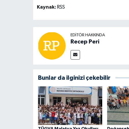
Kaynak:
RSS
EDITÖR HAKKINDA
Recep Peri
Bunlar da ilginizi çekebilir
TÜGVA Malatya Yaz Okulları
Doğanşehi