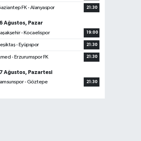
aziantep FK - Alanyaspor
21:30
6 Ağustos, Pazar
aşakşehir - Kocaelispor
19:00
eşiktaş - Eyüpspor
21:30
med - Erzurumspor FK
21:30
7 Ağustos, Pazartesi
amsunspor - Göztepe
21:30