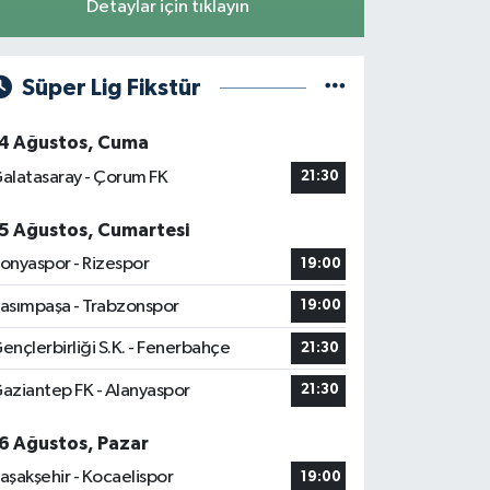
Detaylar için tıklayın
Süper Lig Fikstür
4 Ağustos, Cuma
alatasaray - Çorum FK
21:30
5 Ağustos, Cumartesi
onyaspor - Rizespor
19:00
asımpaşa - Trabzonspor
19:00
ençlerbirliği S.K. - Fenerbahçe
21:30
aziantep FK - Alanyaspor
21:30
6 Ağustos, Pazar
aşakşehir - Kocaelispor
19:00