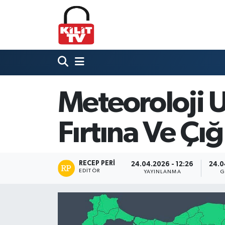
Hava Durumu
Trafik Durumu
Süper Lig Puan Durumu ve Fikstür
Meteoroloji U
Tüm Manşetler
Fırtına Ve Çığ
Son Dakika Haberleri
RECEP PERI
24.04.2026 - 12:26
24.0
Haber Arşivi
EDITÖR
YAYINLANMA
G