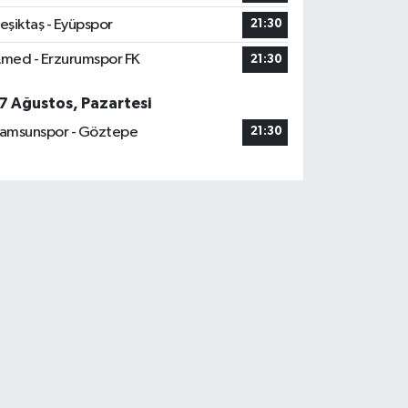
eşiktaş - Eyüpspor
21:30
med - Erzurumspor FK
21:30
7 Ağustos, Pazartesi
amsunspor - Göztepe
21:30