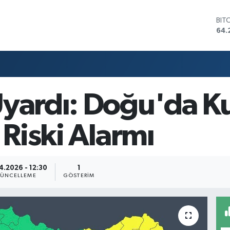
BIT
64.
DO
47,
EU
55,
STE
64,
yardı: Doğu'da Ku
GRA
651
BİS
 Riski Alarmı
13.
4.2026 - 12:30
1
ÜNCELLEME
GÖSTERIM