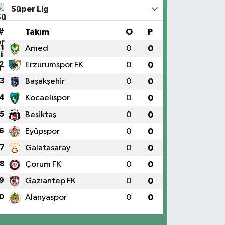
Süper Lig
#
Takım
O
P
1
Amed
0
0
2
Erzurumspor FK
0
0
3
Başakşehir
0
0
4
Kocaelispor
0
0
5
Beşiktaş
0
0
6
Eyüpspor
0
0
7
Galatasaray
0
0
8
Çorum FK
0
0
9
Gaziantep FK
0
0
0
Alanyaspor
0
0