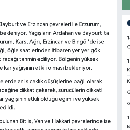
yburt ve Erzincan çevreleri ile Erzurum,
 bekleniyor. Yağışların Ardahan ve Bayburt'ta
1
zurum, Kars, Ağrı, Erzincan ve Bingöl'de ise
G
, öğle saatlerinden itibaren yer yer gök
rtıracağı tahmin ediliyor. Bölgenin yüksek
1
 kar yağışının etkili olması bekleniyor.
K
elerde ani sıcaklık düşüşlerine bağlı olarak
K
ceğine dikkat çekerek, sürücülerin dikkatli
G
ar yağışının etkili olduğu eğimli ve yüksek
G
edildi.
1
nan Bitlis, Van ve Hakkari çevrelerinde ise
B
 kuvvetli, zaman zaman fırtına şeklinde