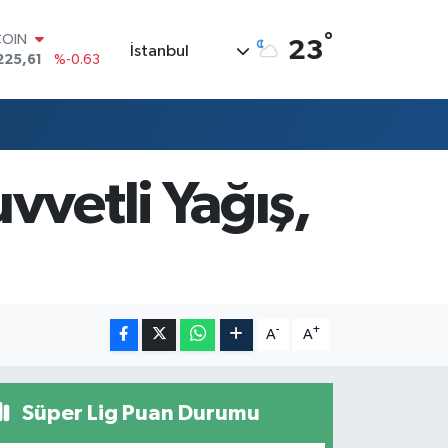
°
COIN
23
İstanbul
225,61
%-0.63
LAR
7143
%0.16
RO
0317
%-0.02
RLİN
2463
%0.07
vvetli Yağış,
M ALTIN
0.40
%0.45
T100
799
%70
-
+
A
A
Süper Lig Puan Durumu