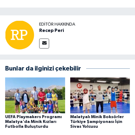
EDITÖR HAKKINDA
Recep Peri
Bunlar da ilginizi çekebilir
UEFA Playmakers Programı
Malatyalı Minik Boksörler
Malatya'da Minik Kızları
Türkiye Şampiyonası İçin
Futbolla Buluşturdu
Sivas Yolcusu