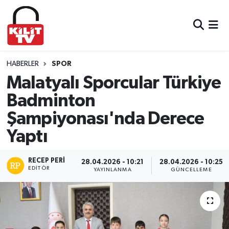
Hava Durumu
Trafik Durumu
HABERLER
SPOR
Malatyalı Sporcular Türkiye
Süper Lig Puan Durumu ve Fikstür
Badminton
Şampiyonası'nda Derece
Tüm Manşetler
Yaptı
Son Dakika Haberleri
RECEP PERI
28.04.2026 - 10:21
28.04.2026 - 10:25
Haber Arşivi
EDITÖR
YAYINLANMA
GÜNCELLEME