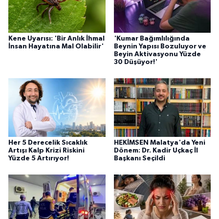
Kene Uyarısı: 'Bir Anlık İhmal
'Kumar Bağımlılığında
İnsan Hayatına Mal Olabilir'
Beynin Yapısı Bozuluyor ve
Beyin Aktivasyonu Yüzde
30 Düşüyor!'
Her 5 Derecelik Sıcaklık
HEKİMSEN Malatya'da Yeni
Artışı Kalp Krizi Riskini
Dönem: Dr. Kadir Uçkaç İl
Yüzde 5 Artırıyor!
Başkanı Seçildi