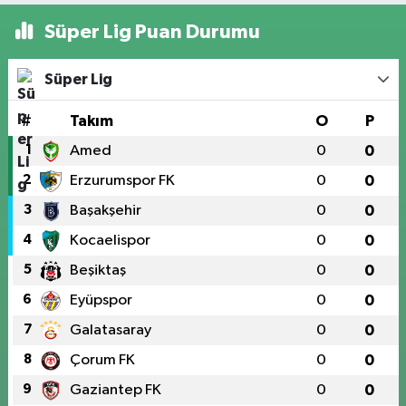
Süper Lig Puan Durumu
Süper Lig
#
Takım
O
P
1
Amed
0
0
2
Erzurumspor FK
0
0
3
Başakşehir
0
0
4
Kocaelispor
0
0
5
Beşiktaş
0
0
6
Eyüpspor
0
0
7
Galatasaray
0
0
8
Çorum FK
0
0
9
Gaziantep FK
0
0