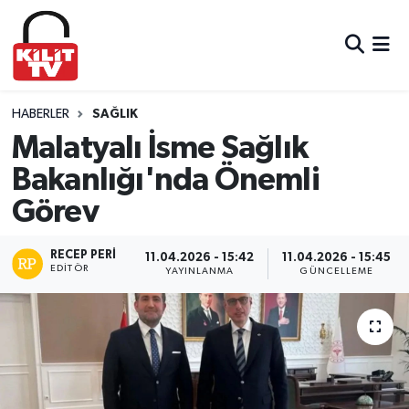
Hava Durumu
Trafik Durumu
HABERLER
SAĞLIK
Malatyalı İsme Sağlık
Süper Lig Puan Durumu ve Fikstür
Bakanlığı'nda Önemli
Görev
Tüm Manşetler
Son Dakika Haberleri
RECEP PERI
11.04.2026 - 15:42
11.04.2026 - 15:45
EDITÖR
YAYINLANMA
GÜNCELLEME
Haber Arşivi