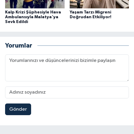
Kalp Krizi Şüphesiyle Hava
Yaşam Tarzı Migreni
Ambulansıyla Malatya'ya
Doğrudan Etkiliyor!
Sevk Edildi
Yorumlar
Gönder