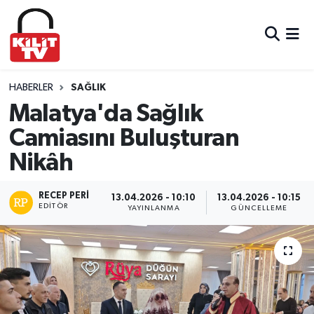
Hava Durumu
Trafik Durumu
HABERLER
SAĞLIK
Malatya'da Sağlık
Süper Lig Puan Durumu ve Fikstür
Camiasını Buluşturan
Nikâh
Tüm Manşetler
Son Dakika Haberleri
RECEP PERI
13.04.2026 - 10:10
13.04.2026 - 10:15
EDITÖR
YAYINLANMA
GÜNCELLEME
Haber Arşivi