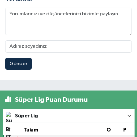
Gönder
Süper Lig Puan Durumu
Süper Lig
#
Takım
O
P