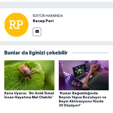
EDITÖR HAKKINDA
Recep Peri
Bunlar da ilginizi çekebilir
Kene Uyarısı: 'Bir Anlık İhmal
'Kumar Bağımlılığında
İnsan Hayatına Mal Olabilir'
Beynin Yapısı Bozuluyor ve
Beyin Aktivasyonu Yüzde
30 Düşüyor!'