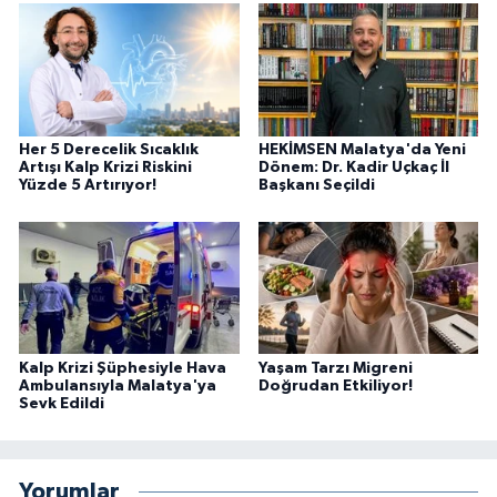
Her 5 Derecelik Sıcaklık
HEKİMSEN Malatya'da Yeni
Artışı Kalp Krizi Riskini
Dönem: Dr. Kadir Uçkaç İl
Yüzde 5 Artırıyor!
Başkanı Seçildi
Kalp Krizi Şüphesiyle Hava
Yaşam Tarzı Migreni
Ambulansıyla Malatya'ya
Doğrudan Etkiliyor!
Sevk Edildi
Yorumlar