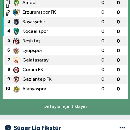
1
Amed
0
0
2
Erzurumspor FK
0
0
3
Başakşehir
0
0
4
Kocaelispor
0
0
5
Beşiktaş
0
0
6
Eyüpspor
0
0
7
Galatasaray
0
0
8
Çorum FK
0
0
9
Gaziantep FK
0
0
10
Alanyaspor
0
0
Detaylar için tıklayın
Süper Lig Fikstür