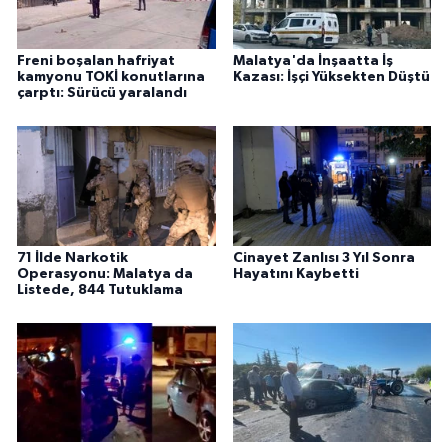
Freni boşalan hafriyat
Malatya'da İnşaatta İş
kamyonu TOKİ konutlarına
Kazası: İşçi Yüksekten Düştü
çarptı: Sürücü yaralandı
71 İlde Narkotik
Cinayet Zanlısı 3 Yıl Sonra
Operasyonu: Malatya da
Hayatını Kaybetti
Listede, 844 Tutuklama