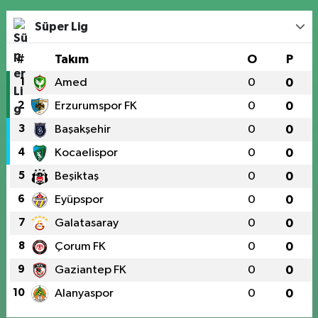
Süper Lig
#
Takım
O
P
1
Amed
0
0
2
Erzurumspor FK
0
0
3
Başakşehir
0
0
4
Kocaelispor
0
0
5
Beşiktaş
0
0
6
Eyüpspor
0
0
7
Galatasaray
0
0
8
Çorum FK
0
0
9
Gaziantep FK
0
0
10
Alanyaspor
0
0