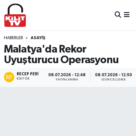
Hava Durumu
Trafik Durumu
HABERLER
ASAYIŞ
Malatya'da Rekor
Süper Lig Puan Durumu ve Fikstür
Uyuşturucu Operasyonu
Tüm Manşetler
RECEP PERI
08.07.2026 - 12:48
08.07.2026 - 12:50
EDITÖR
YAYINLANMA
GÜNCELLEME
Son Dakika Haberleri
Haber Arşivi