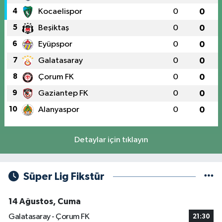
4
Kocaelispor
0
0
5
Beşiktaş
0
0
6
Eyüpspor
0
0
7
Galatasaray
0
0
8
Çorum FK
0
0
9
Gaziantep FK
0
0
10
Alanyaspor
0
0
Detaylar için tıklayın
Süper Lig Fikstür
14 Ağustos, Cuma
Galatasaray - Çorum FK
21:30