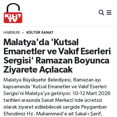
Hava Durumu
Trafik Durumu
HABERLER
KÜLTÜR SANAT
Malatya'da 'Kutsal
Süper Lig Puan Durumu ve Fikstür
Emanetler ve Vakıf Eserleri
Sergisi' Ramazan Boyunca
Tüm Manşetler
Ziyarete Açılacak
Son Dakika Haberleri
Malatya Büyükşehir Belediyesi, Ramazan ayı
Haber Arşivi
kapsamında 'Kutsal Emanetler ve Vakıf Eserleri
Sergisi'ni Malatya'ya getiriyor. 10-12 Mart 2026
tarihleri arasında Sanat Merkezi'nde ücretsiz
olarak ziyaret edilebilecek sergide Peygamber
Efendimiz Hz. Muhammed'e ait Sakal-ı Şerif,