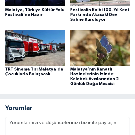
Malatya, Türkiye Kültür Yolu
Festivalin Kalbi 100. Yıl Kent
Festivali'ne Hazır
Parkı'nda Atacak! Dev
Sahne Kuruluyor
TRT Sinema Tırı Malatya'da
Malatya'nın Kanatlı
Çocuklarla Buluşacak
Hazinelerinin İzinde:
Kelebek Avcılarından 2
Günlük Doğa Mesaisi
Yorumlar