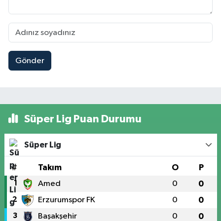
Gönder
Süper Lig Puan Durumu
Süper Lig
#
Takım
O
P
1
Amed
0
0
2
Erzurumspor FK
0
0
3
Başakşehir
0
0