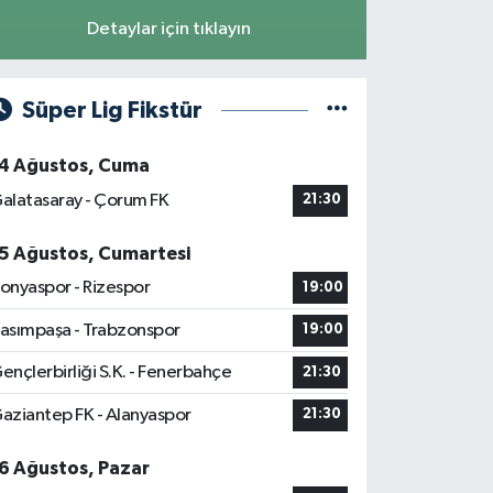
Detaylar için tıklayın
Süper Lig Fikstür
4 Ağustos, Cuma
alatasaray - Çorum FK
21:30
5 Ağustos, Cumartesi
onyaspor - Rizespor
19:00
asımpaşa - Trabzonspor
19:00
ençlerbirliği S.K. - Fenerbahçe
21:30
aziantep FK - Alanyaspor
21:30
6 Ağustos, Pazar