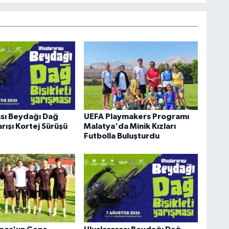
ası Beydağı Dağ
UEFA Playmakers Programı
Yarışı Kortej Sürüşü
Malatya'da Minik Kızları
Futbolla Buluşturdu