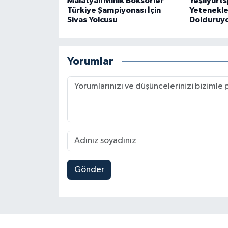
Malatyalı Minik Boksörler
Yeşilyurt
Türkiye Şampiyonası İçin
Yetenekle
Sivas Yolcusu
Dolduruy
Yorumlar
Gönder