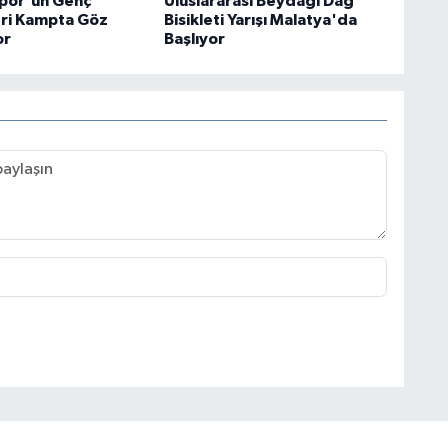
spor'un Genç
Uluslararası Beydağı Dağ
ri Kampta Göz
Bisikleti Yarışı Malatya'da
or
Başlıyor