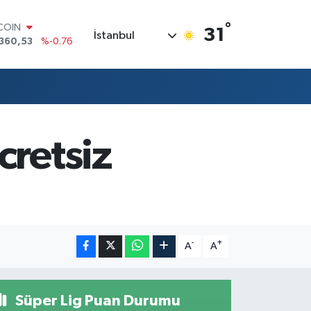
°
TCOIN
31
İstanbul
360,53
%-0.76
LAR
,7069
%0.17
RO
,0265
%0.01
RLİN
1897
%0.02
AM ALTIN
cretsiz
8.49
%2.12
T100
887
%64
-
+
A
A
Süper Lig Puan Durumu