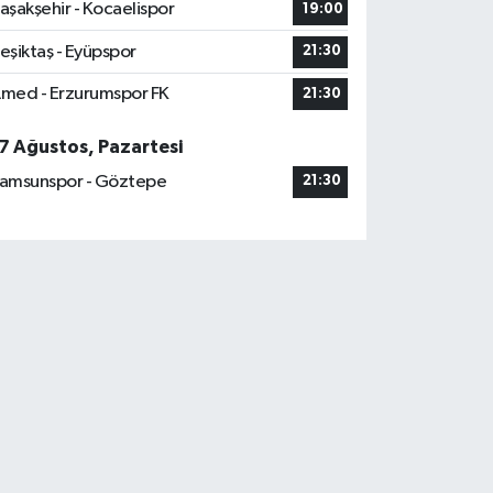
aşakşehir - Kocaelispor
19:00
eşiktaş - Eyüpspor
21:30
med - Erzurumspor FK
21:30
7 Ağustos, Pazartesi
amsunspor - Göztepe
21:30