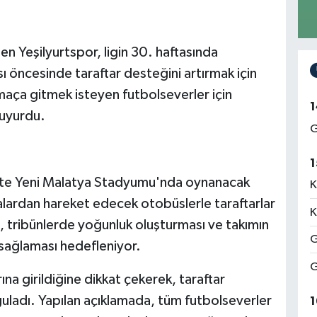
n Yeşilyurtspor, ligin 30. haftasında
 öncesinde taraftar desteğini artırmak için
maça gitmek isteyen futbolseverler için
1
duyurdu.
G
1
'te Yeni Malatya Stadyumu'nda oynanacak
K
lardan hareket edecek otobüslerle taraftarlar
K
tribünlerde yoğunluk oluşturması ve takımın
G
sağlaması hedefleniyor.
G
rına girildiğine dikkat çekerek, taraftar
uladı. Yapılan açıklamada, tüm futbolseverler
1