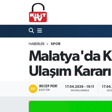
Hava Durumu
Trafik Durumu
HABERLER
SPOR
Süper Lig Puan Durumu ve Fikstür
Malatya'da Kr
Tüm Manşetler
Ulaşım Kararı
Son Dakika Haberleri
Haber Arşivi
RECEP PERI
17.04.2026 - 19:11
17.04.
EDITÖR
YAYINLANMA
GÜ