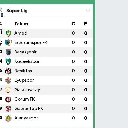
Süper Lig
#
Takım
O
P
1
Amed
0
0
2
Erzurumspor FK
0
0
3
Başakşehir
0
0
4
Kocaelispor
0
0
5
Beşiktaş
0
0
6
Eyüpspor
0
0
7
Galatasaray
0
0
8
Çorum FK
0
0
9
Gaziantep FK
0
0
0
Alanyaspor
0
0