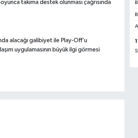
boyunca takıma destek olunması çağrısında
B
B
A
ında alacağı galibiyet ile Play-Off'u
1
laşım uygulamasının büyük ilgi görmesi
S