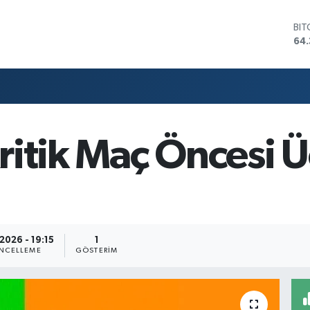
BI
64.
DO
47
EU
55
STE
64,
GR
itik Maç Öncesi Ü
661
BİS
13.
2026 - 19:15
1
NCELLEME
GÖSTERIM