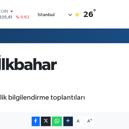
°
COIN
26
İstanbul
225,61
%-0.63
LAR
7143
%0.16
RO
0317
%-0.02
RLİN
2463
%0.07
M ALTIN
 İlkbahar
4.81
%1.44
T100
799
%70
k bilgilendirme toplantıları
-
+
A
A