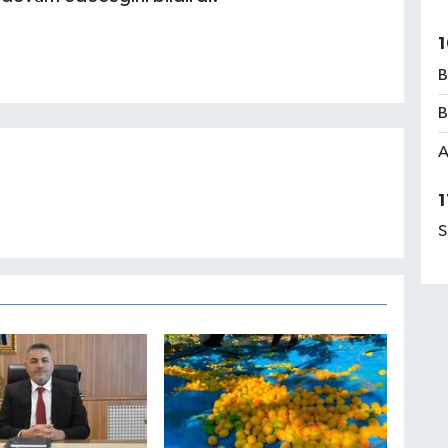
1
B
B
A
1
S