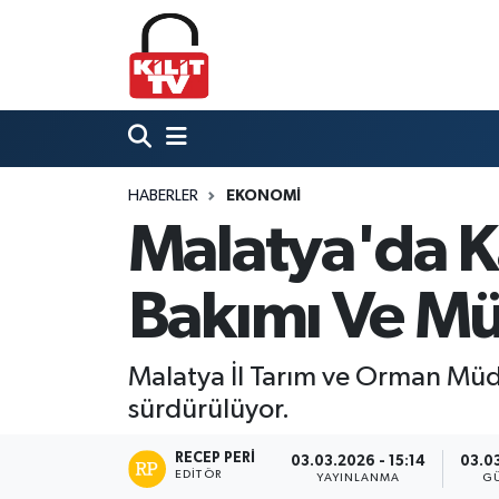
Hava Durumu
Trafik Durumu
HABERLER
EKONOMI
Süper Lig Puan Durumu ve Fikstür
Malatya'da Ka
Tüm Manşetler
Bakımı Ve Mü
Son Dakika Haberleri
Haber Arşivi
Malatya İl Tarım ve Orman Müdür
sürdürülüyor.
RECEP PERI
03.03.2026 - 15:14
03.03
EDITÖR
YAYINLANMA
G