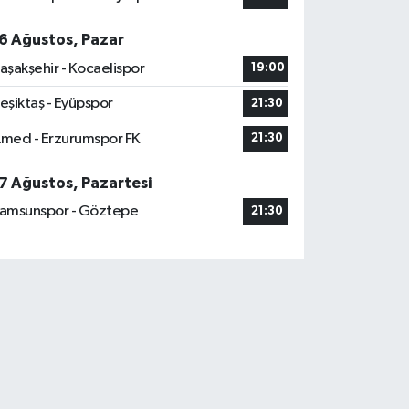
6 Ağustos, Pazar
aşakşehir - Kocaelispor
19:00
eşiktaş - Eyüpspor
21:30
med - Erzurumspor FK
21:30
7 Ağustos, Pazartesi
amsunspor - Göztepe
21:30