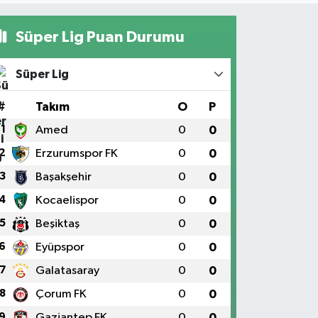
Süper Lig Puan Durumu
Süper Lig
#
Takım
O
P
1
Amed
0
0
2
Erzurumspor FK
0
0
3
Başakşehir
0
0
4
Kocaelispor
0
0
5
Beşiktaş
0
0
6
Eyüpspor
0
0
7
Galatasaray
0
0
8
Çorum FK
0
0
9
Gaziantep FK
0
0