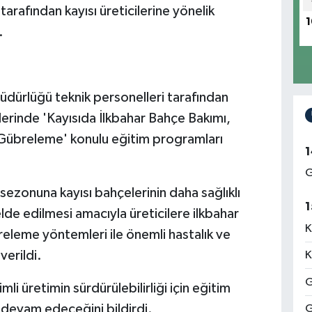
rafından kayısı üreticilerine yönelik
1
.
Müdürlüğü teknik personelleri tarafından
erinde 'Kayısıda İlkbahar Bahçe Bakımı,
e Gübreleme' konulu eğitim programları
1
G
sezonuna kayısı bahçelerinin daha sağlıklı
1
elde edilmesi amacıyla üreticilere ilkbahar
K
releme yöntemleri ile önemli hastalık ve
verildi.
K
G
rimli üretimin sürdürülebilirliği için eğitim
 devam edeceğini bildirdi.
G