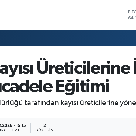
BIT
64.
DO
47,
EU
55,
STE
64,
GRA
yısı Üreticilerine
657
BİS
13.
cadele Eğitimi
lüğü tarafından kayısı üreticilerine yöneli
.2026 - 15:15
2
ÜNCELLEME
GÖSTERIM