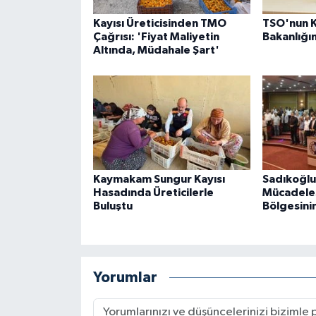
Kayısı Üreticisinden TMO
TSO'nun K
Çağrısı: 'Fiyat Maliyetin
Bakanlığı
Altında, Müdahale Şart'
Kaymakam Sungur Kayısı
Sadıkoğlu
Hasadında Üreticilerle
Mücadele
Buluştu
Bölgesini
Yorumlar