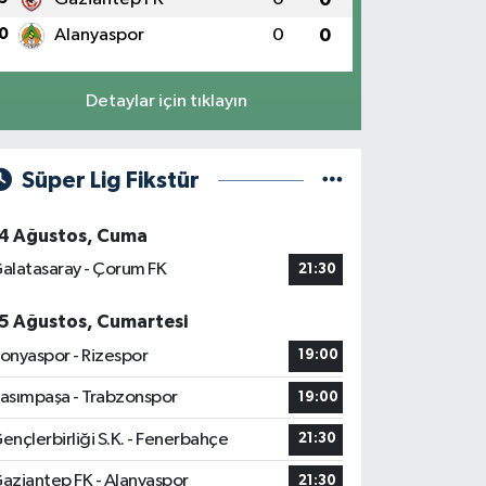
0
Alanyaspor
0
0
Detaylar için tıklayın
Süper Lig Fikstür
4 Ağustos, Cuma
alatasaray - Çorum FK
21:30
5 Ağustos, Cumartesi
onyaspor - Rizespor
19:00
asımpaşa - Trabzonspor
19:00
ençlerbirliği S.K. - Fenerbahçe
21:30
aziantep FK - Alanyaspor
21:30