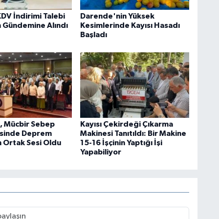
DV İndirimi Talebi
Darende'nin Yüksek
n Gündemine Alındı
Kesimlerinde Kayısı Hasadı
Başladı
, Mücbir Sebep
Kayısı Çekirdeği Çıkarma
sinde Deprem
Makinesi Tanıtıldı: Bir Makine
n Ortak Sesi Oldu
15-16 İşçinin Yaptığı İşi
Yapabiliyor