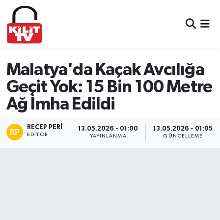
Hava Durumu
Trafik Durumu
Malatya'da Kaçak Avcılığa
Geçit Yok: 15 Bin 100 Metre
Süper Lig Puan Durumu ve Fikstür
Ağ İmha Edildi
Tüm Manşetler
RECEP PERI
13.05.2026 - 01:00
13.05.2026 - 01:05
EDITÖR
Son Dakika Haberleri
YAYINLANMA
GÜNCELLEME
Haber Arşivi