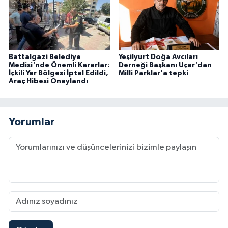
Battalgazi Belediye
Yeşilyurt Doğa Avcıları
Meclisi'nde Önemli Kararlar:
Derneği Başkanı Uçar'dan
İçkili Yer Bölgesi İptal Edildi,
Milli Parklar'a tepki
Araç Hibesi Onaylandı
Yorumlar