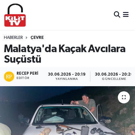
Hava Durumu
Trafik Durumu
HABERLER
ÇEVRE
Malatya'da Kaçak Avcılara
Süper Lig Puan Durumu ve Fikstür
Suçüstü
Tüm Manşetler
RECEP PERI
30.06.2026 - 20:19
30.06.2026 - 20:20
EDITÖR
YAYINLANMA
GÜNCELLEME
Son Dakika Haberleri
Haber Arşivi