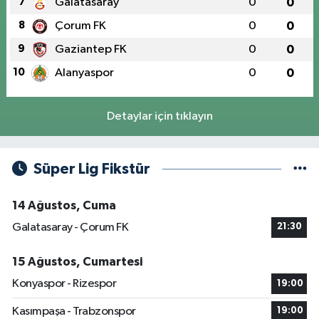
7
Galatasaray
0
0
8
Çorum FK
0
0
9
Gaziantep FK
0
0
10
Alanyaspor
0
0
Detaylar için tıklayın
Süper Lig Fikstür
14 Ağustos, Cuma
Galatasaray - Çorum FK
21:30
15 Ağustos, Cumartesi
Konyaspor - Rizespor
19:00
Kasımpaşa - Trabzonspor
19:00