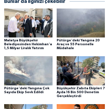
Bunlar da ilginizi çekebilir
Malatya Büyükşehir
Pütürge'deki Yangına 20
Belediyesinden Hekimhan'a
Araç ve 55 Personelle
1,5 Milyar Liralık Yatırım
Müdahale
Pütürge'deki Yangına Çok
Büyükşehir Zabıta Ekipleri 7
Sayıda Ekip Sevk Edildi
Ayda 16 Bin 500 Denetim
Gerçekleştirdi