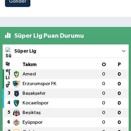
Gönder
Süper Lig Puan Durumu
Süper Lig
#
Takım
O
P
1
Amed
0
0
2
Erzurumspor FK
0
0
3
Başakşehir
0
0
4
Kocaelispor
0
0
5
Beşiktaş
0
0
6
Eyüpspor
0
0