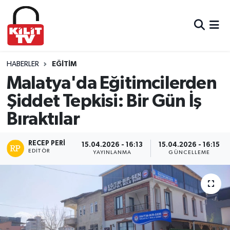
Hava Durumu
Trafik Durumu
HABERLER
EĞITIM
Malatya'da Eğitimcilerden
Süper Lig Puan Durumu ve Fikstür
Şiddet Tepkisi: Bir Gün İş
Bıraktılar
Tüm Manşetler
Son Dakika Haberleri
RECEP PERI
15.04.2026 - 16:13
15.04.2026 - 16:15
EDITÖR
YAYINLANMA
GÜNCELLEME
Haber Arşivi