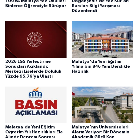
TÜGVA Malatya Yaz Okulları
Doğanşehir'de Yaz Kur'an
Binlerce Öğrenciyle Sürüyor
Kursları Bilgi Yarışması
Düzenlendi
2026 LGS Yerleştirme
Malatya'da Yeni Eğitim
Sonuçları Açıklandı:
Yılına bin 846 Yeni Derslikle
Merkezi Liselerde Doluluk
Hazırlık
Yüzde 95,76'ya Ulaştı
Malatya'da Yeni Eğitim
Malatya'nın Üniversiteleri
Öğretim Yılı Hazırlıkları Ele
Alarm Veriyor: Bir Dönemin
Alındı: Deprem Sonrası
Akademik Gücü Kan